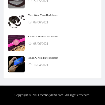
27/05/2021
Vuzix iWear Video Headphones
09/06/2021
Runtastic Moment Fun Review
08/06/2021
Tablet PC with Barcode Reader
16/04/2021
Copyright © 2023 techholyland.com. All rights reserved.