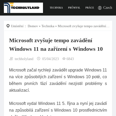
Czech
TECHNIKA
PRŮMYSL
PRÁCE
DIGITÁLNÍ Ž
Umístění：
Domov
»
Technika
» Microsoft zvyšuje tempo zavádění Windows 11 na zařízení s Windows 10
Microsoft zvyšuje tempo zavádění
Windows 11 na zařízení s Windows 10
techholyland
05/04/2023
6843
Microsoft začal rychleji zavádět upgrade Windows 11
na více způsobilých zařízení s Windows 10 poté, co
během prvních fází zavádění nezjistil problémy s
aktualizací.
Microsoft vydal Windows 11 5. října a nyní jej zavádí
na způsobilá zařízení s Windows 10 prostřednictvím