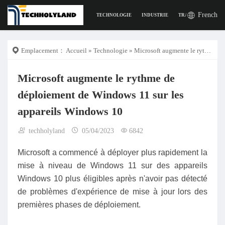
French
TECHNOLOGIE
INDUSTRIE
TRAVAIL
LA VI
Emplacement：
Accueil
»
Technologie
» Microsoft augmente le rythme de déploiement de Windows 11 sur les appareils Windows 10
Microsoft augmente le rythme de
déploiement de Windows 11 sur les
appareils Windows 10
techholyland
05/04/2023
6842
Microsoft a commencé à déployer plus rapidement la
mise à niveau de Windows 11 sur des appareils
Windows 10 plus éligibles après n'avoir pas détecté
de problèmes d'expérience de mise à jour lors des
premières phases de déploiement.