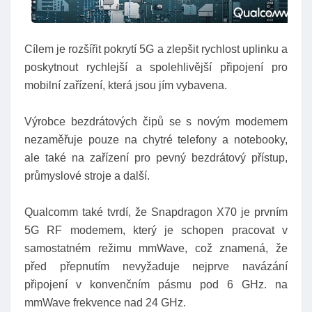
Cílem je rozšířit pokrytí 5G a zlepšit rychlost uplinku a
poskytnout rychlejší a spolehlivější připojení pro
mobilní zařízení, která jsou jím vybavena.
Výrobce bezdrátových čipů se s novým modemem
nezaměřuje pouze na chytré telefony a notebooky,
ale také na zařízení pro pevný bezdrátový přístup,
průmyslové stroje a další.
Qualcomm také tvrdí, že Snapdragon X70 je prvním
5G RF modemem, který je schopen pracovat v
samostatném režimu mmWave, což znamená, že
před přepnutím nevyžaduje nejprve navázání
připojení v konvenčním pásmu pod 6 GHz. na
mmWave frekvence nad 24 GHz.