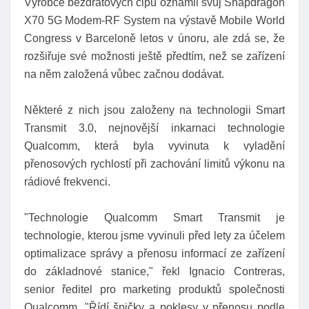
Výrobce bezdrátových čipů oznámil svůj Snapdragon
X70 5G Modem-RF System na výstavě Mobile World
Congress v Barceloně letos v únoru, ale zdá se, že
rozšiřuje své možnosti ještě předtím, než se zařízení
na něm založená vůbec začnou dodávat.
Některé z nich jsou založeny na technologii Smart
Transmit 3.0, nejnovější inkarnaci technologie
Qualcomm, která byla vyvinuta k vyladění
přenosových rychlostí při zachování limitů výkonu na
rádiové frekvenci.
"Technologie Qualcomm Smart Transmit je
technologie, kterou jsme vyvinuli před lety za účelem
optimalizace správy a přenosu informací ze zařízení
do základnové stanice," řekl Ignacio Contreras,
senior ředitel pro marketing produktů společnosti
Qualcomm. "Řídí špičky a poklesy v přenosu podle