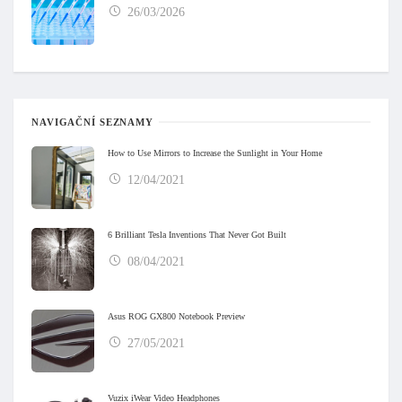
26/03/2026
NAVIGAČNÍ SEZNAMY
How to Use Mirrors to Increase the Sunlight in Your Home
12/04/2021
6 Brilliant Tesla Inventions That Never Got Built
08/04/2021
Asus ROG GX800 Notebook Preview
27/05/2021
Vuzix iWear Video Headphones