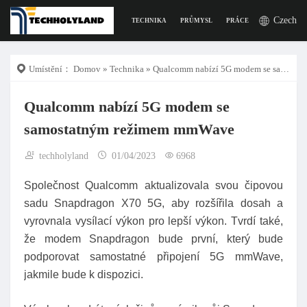
Czech
TECHNIKA
PRŮMYSL
PRÁCE
DIGITÁLNÍ Ž
Umístění：
Domov
»
Technika
» Qualcomm nabízí 5G modem se samostatným režimem mmWave
Qualcomm nabízí 5G modem se
samostatným režimem mmWave
techholyland
01/04/2023
6968
Společnost Qualcomm aktualizovala svou čipovou
sadu Snapdragon X70 5G, aby rozšířila dosah a
vyrovnala vysílací výkon pro lepší výkon. Tvrdí také,
že modem Snapdragon bude první, který bude
podporovat samostatné připojení 5G mmWave,
jakmile bude k dispozici.