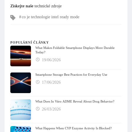
Získejte naše
technické zdroje
Tagy
co je technologie intel ready mode
POPULÁRNÍ ČLÁNKY
What Makes Foldable Smartphone Displays More Durable
Today?
19/06/2026
Smartphone Storage Best Practices for Everyday Use
17/06/2026
What Does In Vitro ADME Reveal About Drug Behavior?
26/03/2026
What Happens When CYP Enzyme Activity Is Blocked?