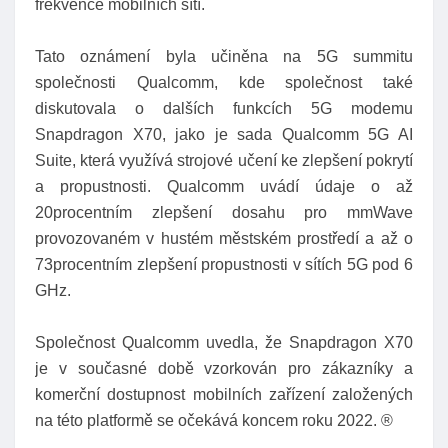
frekvence mobilních sítí.
Tato oznámení byla učiněna na 5G summitu
společnosti Qualcomm, kde společnost také
diskutovala o dalších funkcích 5G modemu
Snapdragon X70, jako je sada Qualcomm 5G AI
Suite, která využívá strojové učení ke zlepšení pokrytí
a propustnosti. Qualcomm uvádí údaje o až
20procentním zlepšení dosahu pro mmWave
provozovaném v hustém městském prostředí a až o
73procentním zlepšení propustnosti v sítích 5G pod 6
GHz.
Společnost Qualcomm uvedla, že Snapdragon X70
je v současné době vzorkován pro zákazníky a
komerční dostupnost mobilních zařízení založených
na této platformě se očekává koncem roku 2022. ®