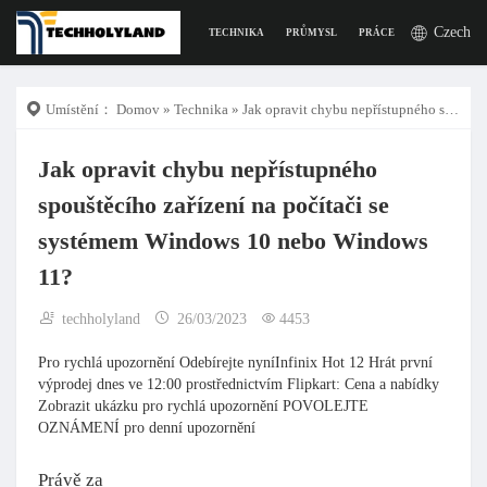
Czech
TECHNIKA
PRŮMYSL
PRÁCE
DIGITÁLNÍ Ž
Umístění：
Domov
»
Technika
» Jak opravit chybu nepřístupného spouštěcího zařízení na počítači se systémem Windows 10 nebo Windows 11?
Jak opravit chybu nepřístupného
spouštěcího zařízení na počítači se
systémem Windows 10 nebo Windows
11?
techholyland
26/03/2023
4453
Pro rychlá upozornění Odebírejte nyníInfinix Hot 12 Hrát první
výprodej dnes ve 12:00 prostřednictvím Flipkart: Cena a nabídky
Zobrazit ukázku pro rychlá upozornění POVOLEJTE
OZNÁMENÍ pro denní upozornění
Právě za