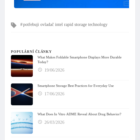
Tagy
potřebuji ovladač intel rapid storage technology
POPULÁRNÍ ČLÁNKY
What Makes Foldable Smartphone Displays More Durable
Today?
19/06/2026
Smartphone Storage Best Practices for Everyday Use
17/06/2026
What Does In Vitro ADME Reveal About Drug Behavior?
26/03/2026