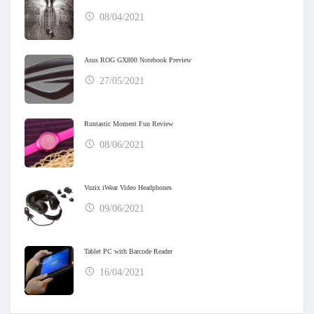
08/04/2021
Asus ROG GX800 Notebook Preview
27/05/2021
Runtastic Moment Fun Review
08/06/2021
Vuzix iWear Video Headphones
09/06/2021
Tablet PC with Barcode Reader
16/04/2021