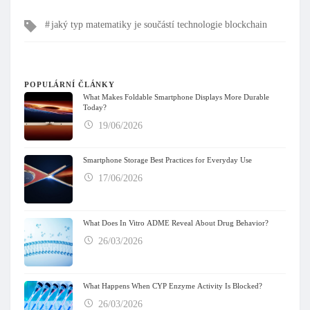
Tagy
jaký typ matematiky je součástí technologie blockchain
POPULÁRNÍ ČLÁNKY
What Makes Foldable Smartphone Displays More Durable
Today?
19/06/2026
Smartphone Storage Best Practices for Everyday Use
17/06/2026
What Does In Vitro ADME Reveal About Drug Behavior?
26/03/2026
What Happens When CYP Enzyme Activity Is Blocked?
26/03/2026