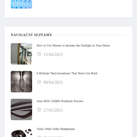
NAVIGAČNÍ SEZNAMY
How to Use Mirrors to Increase the Sunlight in Your Home
12/04/2021
6 Brilliant Tesla Inventions That Never Got Built
08/04/2021
Asus ROG GX800 Notebook Preview
27/05/2021
Vuzix iWear Video Headphones