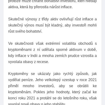
protože může chránit bohatství investorů, kteří hledají
aktiva, která by přerostla nárůst inflace.
Skutečné výnosy z třídy aktiv ovlivňují růst inflace a
skutečný výnos musí být kladný, aby investoři mohli
růst svého bohatství.
Ve skutečnosti však extrémní volatilita obchodů s
kryptoměnami z ní udělala sporné aktivum v době,
kdy inflace v Indii a mnoha zemích prudce vzrostla a
vyvolala obavy z recese.
Kryptoměny se ukázaly jako rychlý způsob, jak
vydělat peníze. Jeho velkolepý vzestup v roce 2021
přiměl mnoho investorů, aby se obrátili ke
kryptoměnám. Pokles jeho hodnoty, který začal ke
konci roku 2021 a protáhl se do letošního roku, však
vyvolal nové obavy o jeho stabilitu.