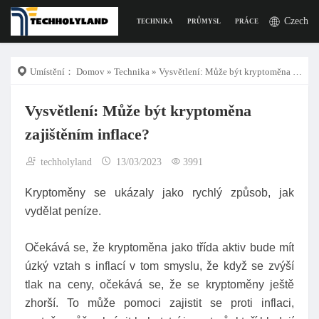
Czech
TECHNIKA
PRŮMYSL
PRÁCE
DIGITÁLNÍ Ž
Umístění：
Domov
»
Technika
» Vysvětlení: Může být kryptoměna zajištěním inflace?
Vysvětlení: Může být kryptoměna
zajištěním inflace?
techholyland
13/03/2023
3991
Kryptoměny se ukázaly jako rychlý způsob, jak
vydělat peníze.
Očekává se, že kryptoměna jako třída aktiv bude mít
úzký vztah s inflací v tom smyslu, že když se zvýší
tlak na ceny, očekává se, že se kryptoměny ještě
zhorší. To může pomoci zajistit se proti inflaci,