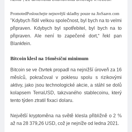
PromotedPoslouchejte nejnovější skladby pouze na JioSaavn.com
"Kdybych řídil velkou společnost, byl bych na to velmi
připraven. Kdybych byl spotřebitel, byl bych na to
připraven. Ale není to zapečené dort,“ řekl pan
Blankfein.
Bitcoin klesl na 16měsíční minimum
Bitcoin se ve čtvrtek propadl na nejnižší úroveň za 16
měsíců, pokračoval v poklesu spolu s rizikovými
aktivy, jako jsou technologické akcie, a stáhl se dolů
kolapsem TerraUSD, takzvaného stablecoinu, který
tento týden ztratil fixaci dolaru.
Největší kryptoměna na světě klesla přibližně o 2 %
až na 28 379,26 USD, což je nejníže od ledna 2021.