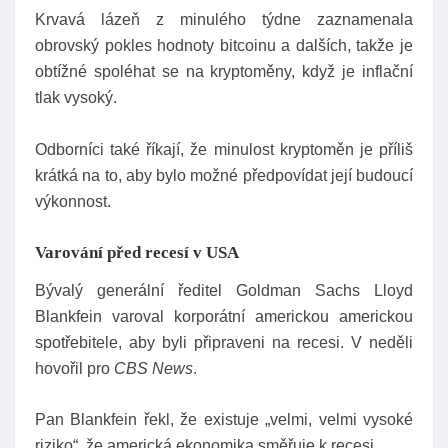
Krvavá lázeň z minulého týdne zaznamenala
obrovský pokles hodnoty bitcoinu a dalších, takže je
obtížné spoléhat se na kryptoměny, když je inflační
tlak vysoký.
Odborníci také říkají, že minulost kryptoměn je příliš
krátká na to, aby bylo možné předpovídat její budoucí
výkonnost.
Varování před recesí v USA
Bývalý generální ředitel Goldman Sachs Lloyd
Blankfein varoval korporátní americkou americkou
spotřebitele, aby byli připraveni na recesi. V neděli
hovořil pro
CBS News
.
Pan Blankfein řekl, že existuje „velmi, velmi vysoké
riziko“, že americká ekonomika směřuje k recesi.