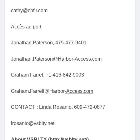
cathy@chfir.com
Accès au port
Jonathan Paterson, 475-477-9401
Jonathan.Paterson@Harbor-Access.com
Graham Farrel, +1-416-842-9003
Graham.Farrell@Harbor
-
Access.com
CONTACT : Linda Rosanio, 609-472-0877
lrosanio@vsblty.net
About VSBLTY (
http://vsblty.net/
)