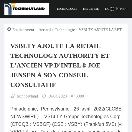
French
TECHNOLOGIE
INDUSTRIE
TRAVAIL
LA VI
Emplacement：
Accueil
»
Technologie
» VSBLTY AJOUTE LA RETAIL TECHNOLOGY AUTHORITY ET L'ANCIEN VP D'INTEL® JOE JENSEN À SON CONSEIL CONSULTATIF
VSBLTY AJOUTE LA RETAIL
TECHNOLOGY AUTHORITY ET
L'ANCIEN VP D'INTEL® JOE
JENSEN À SON CONSEIL
CONSULTATIF
techholyland
10/04/2023
3900
Philadelphie, Pennsylvanie, 26 avril 2022(GLOBE
NEWSWIRE) -- VSBLTY Groupe Technologies Corp.
(OTCQB : VSBGF) (CSE : VSBY) (Frankfurt 5VS) («
VSBLTY »), l'un des principaux fournisseurs de