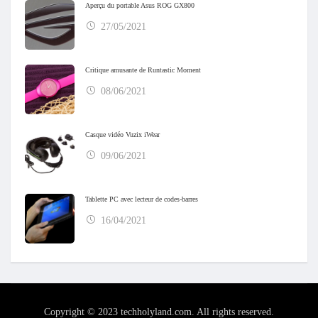
Aperçu du portable Asus ROG GX800
27/05/2021
Critique amusante de Runtastic Moment
08/06/2021
Casque vidéo Vuzix iWear
09/06/2021
Tablette PC avec lecteur de codes-barres
16/04/2021
Copyright © 2023 techholyland.com. All rights reserved.