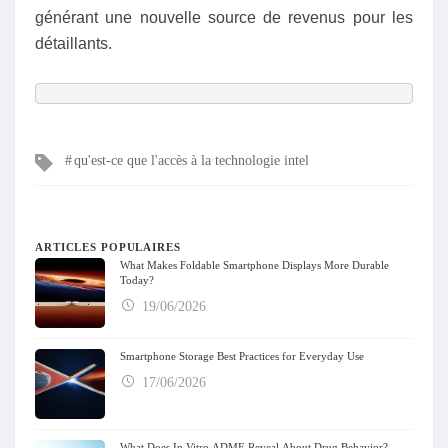
générant une nouvelle source de revenus pour les
détaillants.
Mots
qu'est-ce que l'accès à la technologie intel
clés
ARTICLES POPULAIRES
What Makes Foldable Smartphone Displays More Durable
Today?
19/06/2026
Smartphone Storage Best Practices for Everyday Use
17/06/2026
What Does In Vitro ADME Reveal About Drug Behavior?