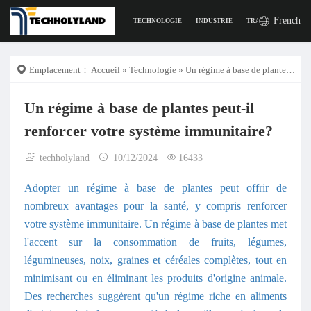
French
TECHNOLOGIE
INDUSTRIE
TRAVAIL
LA VI
Emplacement：
Accueil
»
Technologie
» Un régime à base de plantes peut-il renforcer votre système immunitaire?
Un régime à base de plantes peut-il
renforcer votre système immunitaire?
techholyland
10/12/2024
16433
Adopter un régime à base de plantes peut offrir de
nombreux avantages pour la santé, y compris renforcer
votre système immunitaire. Un régime à base de plantes met
l'accent sur la consommation de fruits, légumes,
légumineuses, noix, graines et céréales complètes, tout en
minimisant ou en éliminant les produits d'origine animale.
Des recherches suggèrent qu'un régime riche en aliments