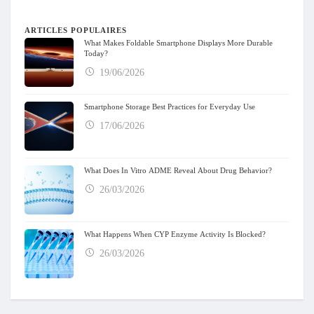
ARTICLES POPULAIRES
What Makes Foldable Smartphone Displays More Durable
Today?
19/06/2026
Smartphone Storage Best Practices for Everyday Use
17/06/2026
What Does In Vitro ADME Reveal About Drug Behavior?
26/03/2026
What Happens When CYP Enzyme Activity Is Blocked?
26/03/2026