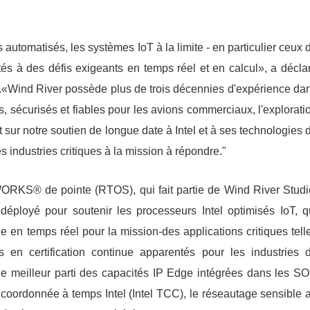
utomatisés, les systèmes IoT à la limite - en particulier ceux 
ntés à des défis exigeants en temps réel et en calcul», a décla
er.«Wind River possède plus de trois décennies d'expérience da
, sécurisés et fiables pour les avions commerciaux, l'explorati
t sur notre soutien de longue date à Intel et à ses technologies 
s industries critiques à la mission à répondre."
ORKS® de pointe (RTOS), qui fait partie de Wind River Studi
éployé pour soutenir les processeurs Intel optimisés IoT, q
ue en temps réel pour la mission-des applications critiques tell
s en certification continue apparentés pour les industries 
 le meilleur parti des capacités IP Edge intégrées dans les S
e coordonnée à temps Intel (Intel TCC), le réseautage sensible 