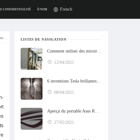
French
DE CONFIDENTIALITÉ
Ô NOM
ense
LISTES DE NAVIGATION
Comment utiliser des miroirs pour augmenter la lumière du soleil dans votre maison
12/04/2021
6 inventions Tesla brillantes qui n'ont jamais été construites
08/04/2021
n-
rt
Aperçu du portable Asus ROG GX800
es
27/05/2021
ts
re