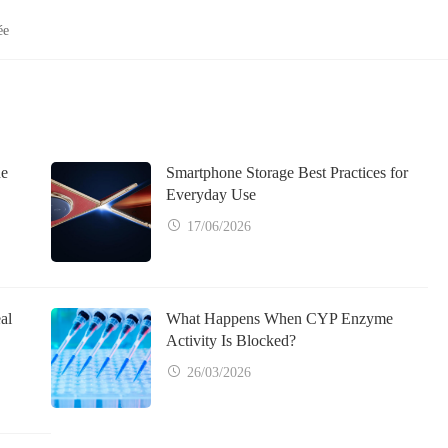
ée
ne
Smartphone Storage Best Practices for
Everyday Use
17/06/2026
al
What Happens When CYP Enzyme
Activity Is Blocked?
26/03/2026