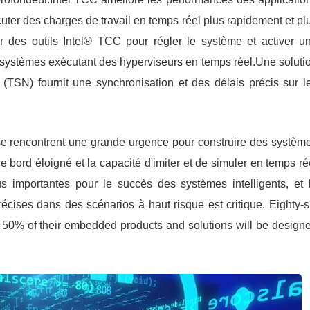
écuter des charges de travail en temps réel plus rapidement et pl
er des outils Intel® TCC pour régler le système et activer u
 systèmes exécutant des hyperviseurs en temps réel.Une soluti
e (TSN) fournit une synchronisation et des délais précis sur l
se rencontrent une grande urgence pour construire des systèm
 le bord éloigné et la capacité d'imiter et de simuler en temps ré
us importantes pour le succès des systèmes intelligents, et 
écises dans des scénarios à haut risque est critique. Eighty-s
 50% of their embedded products and solutions will be design