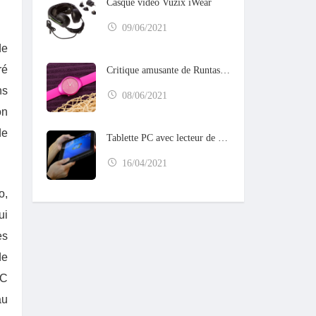
Casque vidéo Vuzix iWear
09/06/2021
de
ré
Critique amusante de Runtastic Moment
ns
08/06/2021
on
de
Tablette PC avec lecteur de codes-barres
16/04/2021
o,
ui
es
de
OC
au