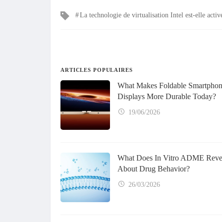
Mots
La technologie de virtualisation Intel est-elle activ
clés
ARTICLES POPULAIRES
What Makes Foldable Smartpho
Displays More Durable Today?
19/06/2026
What Does In Vitro ADME Reve
About Drug Behavior?
26/03/2026