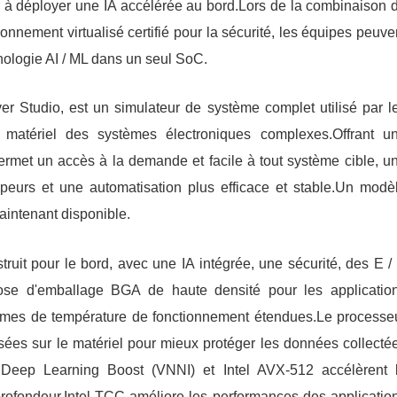
 à déployer une IA accélérée au bord.Lors de la combinaison 
nement virtualisé certifié pour la sécurité, les équipes peuve
hnologie AI / ML dans un seul SoC.
r Studio, est un simulateur de système complet utilisé par l
 matériel des systèmes électroniques complexes.Offrant u
 permet un accès à la demande et facile à tout système cible, u
ppeurs et une automatisation plus efficace et stable.Un modè
aintenant disponible.
uit pour le bord, avec une IA intégrée, une sécurité, des E /
pose d'emballage BGA de haute densité pour les applicatio
mmes de température de fonctionnement étendues.Le processe
ées sur le matériel pour mieux protéger les données collecté
l Deep Learning Boost (VNNI) et Intel AVX-512 accélèrent 
 profondeur.Intel TCC améliore les performances des applicatio