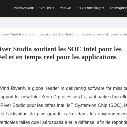
TECHNOLOGIE
INDUSTRIE
TRAVAIL
LA VIE NUMÉRIQUE
POLITIQUE 
 Studio soutient les SOC Intel pour les systèmes intelligents en temps réel et en temps réel pour les applications aérospatiales et de déf
r Studio soutient les SOC Intel pour les
éel et en temps réel pour les applications
ind River®, a global leader in delivering software for missio
support for new Intel Xeon D processors.Faisant partie d'un effo
 River Studio pour les offres Intel IoT System-on Chip (SOC), l
de l'activation de plus grande calcul dans les environnemen
erticales telles que l'aérospatiale et la défense, afin de répond