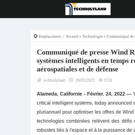
Emplacement：
Accueil
»
Technologie
» Communiqué de presse Wind River
Communiqué de presse Wind Rive
systèmes intelligents en temps r
aérospatiales et de défense
techholyland
20/03/2023
3724
Alameda, Californie - Février. 24, 2022 —
W
critical intelligent systems, today announced 
pluriannuel pour optimiser les offres de Wind
technologies combinées relèvent des défis 
robustes liés à l'espace et à la puissance de v