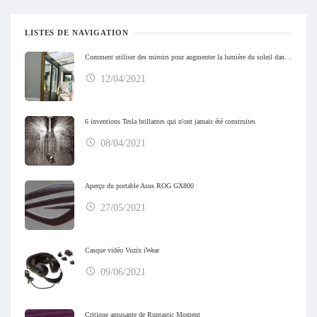
LISTES DE NAVIGATION
Comment utiliser des miroirs pour augmenter la lumière du soleil dans votre maison
12/04/2021
6 inventions Tesla brillantes qui n'ont jamais été construites
08/04/2021
Aperçu du portable Asus ROG GX800
27/05/2021
Casque vidéo Vuzix iWear
09/06/2021
Critique amusante de Runtastic Moment