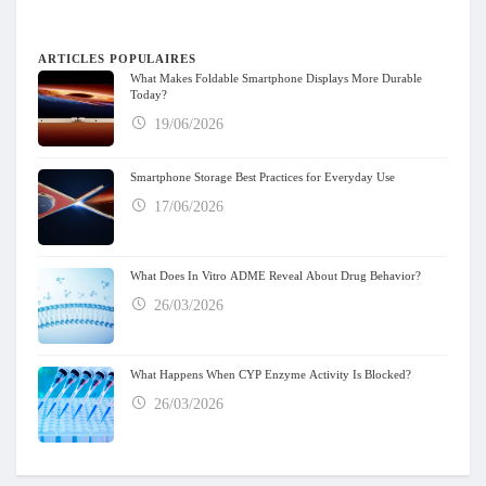
ARTICLES POPULAIRES
What Makes Foldable Smartphone Displays More Durable
Today?
19/06/2026
Smartphone Storage Best Practices for Everyday Use
17/06/2026
What Does In Vitro ADME Reveal About Drug Behavior?
26/03/2026
What Happens When CYP Enzyme Activity Is Blocked?
26/03/2026