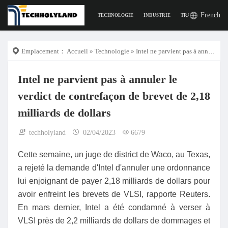
French
TECHNOLOGIE
INDUSTRIE
TRAVAIL
LA VI
Emplacement：
Accueil
»
Technologie
» Intel ne parvient pas à annuler le verdict de contrefaçon de brevet de 2,18 milliards de dollars
Intel ne parvient pas à annuler le
verdict de contrefaçon de brevet de 2,18
milliards de dollars
techholyland
02/04/2023
6679
Cette semaine, un juge de district de Waco, au Texas,
a rejeté la demande d'Intel d'annuler une ordonnance
lui enjoignant de payer 2,18 milliards de dollars pour
avoir enfreint les brevets de VLSI, rapporte Reuters.
En mars dernier, Intel a été condamné à verser à
VLSI près de 2,2 milliards de dollars de dommages et