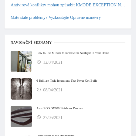
Antivirové konflikty mohou způsobit KMODE EXCEPTION NOT HANDLED
Máte stále problémy? Vyzkoušejte Opravné manévry
NAVIGAČNÍ SEZNAMY
How to Use Mirrors to Increase the Sunlight in Your Home
12/04/2021
6 Brilliant Tesla Inventions That Never Got Built
08/04/2021
Asus ROG GX800 Notebook Preview
27/05/2021
Vuzix iWear Video Headphones