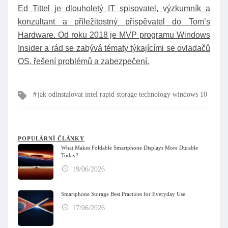
Ed Tittel je dlouholetý IT spisovatel, výzkumník a
konzultant a příležitostný přispěvatel do Tom’s
Hardware. Od roku 2018 je MVP programu Windows
Insider a rád se zabývá tématy týkajícími se ovladačů
OS, řešení problémů a zabezpečení.
Tagy
jak odinstalovat intel rapid storage technology windows 10
POPULÁRNÍ ČLÁNKY
What Makes Foldable Smartphone Displays More Durable
Today?
19/06/2026
Smartphone Storage Best Practices for Everyday Use
17/06/2026