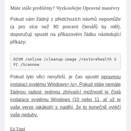
Máte stále problémy? Vyzkoušejte Opravné manévry
Pokud vám žádný z předchozích návrhů nepomůže
(a pro více než 90 procent čtenářů by měl),
doporučuji spustit na příkazovém řádku následující
příkazy:
DISM /online /cleanup-image /restorehealth S
FC /Scannow
Pokud tyto věci nevyřeší, je čas spustit
opravnou
instalaci systému Windows< /u>. Pokud stále nemáte
žádnou radost, jedinou zbývající možností je čistá
instalace systému Windows (10 nebo 11, ať už je
vaše verze jakákoli) s nadějí, že to konečně vyléčí
vaše neduhy.
Ed Tittel