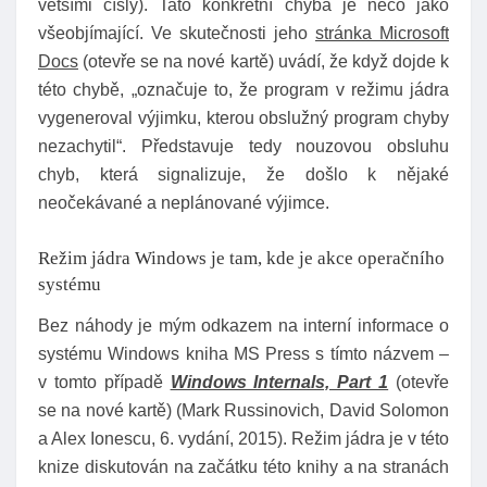
většími čísly). Tato konkrétní chyba je něco jako
všeobjímající. Ve skutečnosti jeho
stránka Microsoft
Docs
(otevře se na nové kartě) uvádí, že když dojde k
této chybě, „označuje to, že program v režimu jádra
vygeneroval výjimku, kterou obslužný program chyby
nezachytil“. Představuje tedy nouzovou obsluhu
chyb, která signalizuje, že došlo k nějaké
neočekávané a neplánované výjimce.
Režim jádra Windows je tam, kde je akce operačního
systému
Bez náhody je mým odkazem na interní informace o
systému Windows kniha MS Press s tímto názvem –
v tomto případě
Windows Internals, Part 1
(otevře
se na nové kartě) (Mark Russinovich, David Solomon
a Alex Ionescu, 6. vydání, 2015). Režim jádra je v této
knize diskutován na začátku této knihy a na stranách