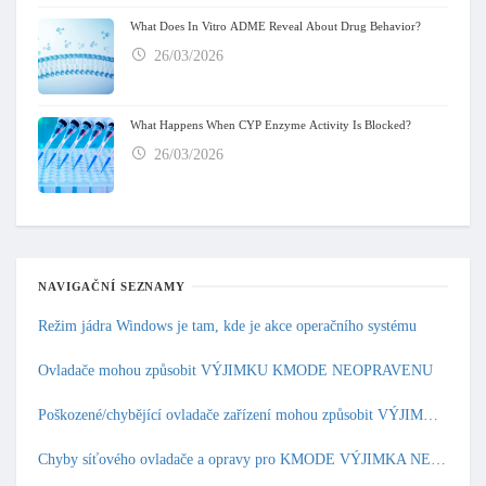
What Does In Vitro ADME Reveal About Drug Behavior?
26/03/2026
What Happens When CYP Enzyme Activity Is Blocked?
26/03/2026
NAVIGAČNÍ SEZNAMY
Režim jádra Windows je tam, kde je akce operačního systému
Ovladače mohou způsobit VÝJIMKU KMODE NEOPRAVENU
Poškozené/chybějící ovladače zařízení mohou způsobit VÝJIMKU KMODE NENÍ Zpracována
Chyby síťového ovladače a opravy pro KMODE VÝJIMKA NEOPRAVENA