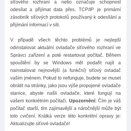
síťového rozhraní a netio označuje schopnost
odesílat a přijímat data přes. TCP/IP je primární
zásobník síťových protokolů používaný k odesílání a
přijímání informací v síti.
V případě všech těchto problémů je nejlepší
odinstalovat aktuální ovladače síťového rozhraní ve
Správci zařízení a poté restartovat počítač. Během
spouštění by se Windows měl podařit najít a
nainstalovat nejnovější (a funkční) síťový ovladač
vaším jménem. Pokud to nefunguje, budete se muset
obrátit na stránky, jako jsou výše propojené ovladače
stanice, abyste našli ovladače, které fungují na
vašem konkrétním počítači.
Upozornění:
Čím je váš
počítač starší, tím zajímavější a náročnější může být
toto cvičení. Krátká verze této konkrétní opravy je:
Aktualizujte síťové ovladače!