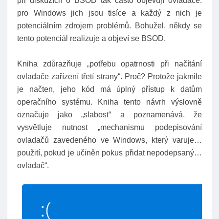
při diskuzích o BSOD tak často objevují ovladače:
pro Windows jich jsou tisíce a každý z nich je
potenciálním zdrojem problémů. Bohužel, někdy se
tento potenciál realizuje a objeví se BSOD.
Kniha zdůrazňuje „potřebu opatrnosti při načítání
ovladače zařízení třetí strany“. Proč? Protože jakmile
je načten, jeho kód má úplný přístup k datům
operačního systému. Kniha tento návrh výslovně
označuje jako „slabost“ a poznamenává, že
vysvětluje nutnost „mechanismu podepisování
ovladačů zavedeného ve Windows, který varuje…
použití, pokud je učiněn pokus přidat nepodepsaný…
ovladač“.