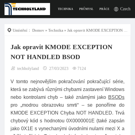
Czech
TECHNIKA
PRŮMYSL
PRÁCE
DIGITÁLNÍ Ž
Umístění：
Domov
»
Technika
» Jak opravit KMODE EXCEPTION NOT HANDLED BSOD
Jak opravit KMODE EXCEPTION
NOT HANDLED BSOD
techholyland
27/03/2023
7124
V tomto nejnovějším pokračování pokračující série,
která se zabývá různými chybami zastavení Windows
nebo kontrolami chyb – také známými jako
BSODs
pro „modrou obrazovku smrti“ – se ponoříme do
KMODE EXCEPTION Chyba NOT HANDLED. Trvá
chybový kód s hodnotou 0X0000001E (také zapsán
jako 0X1E s vynechanými úvodními nulami mezi X a