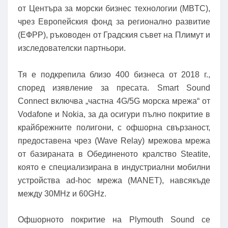
от Центъра за морски бизнес технологии (MBTC),
чрез Европейския фонд за регионално развитие
(ЕФРР), ръководен от Градския съвет на Плимут и
изследователски партньори.
Тя е подкрепила близо 400 бизнеса от 2018 г.,
според изявление за пресата. Smart Sound
Connect включва „частна 4G/5G морска мрежа“ от
Vodafone и Nokia, за да осигури пълно покритие в
крайбрежните полигони, с офшорна свързаност,
предоставена чрез (Wave Relay) мрежова мрежа
от базираната в Обединеното кралство Steatite,
която е специализирана в индустриални мобилни
устройства ad-hoc мрежа (MANET), навсякъде
между 30MHz и 60GHz.
Офшорното покритие на Plymouth Sound се