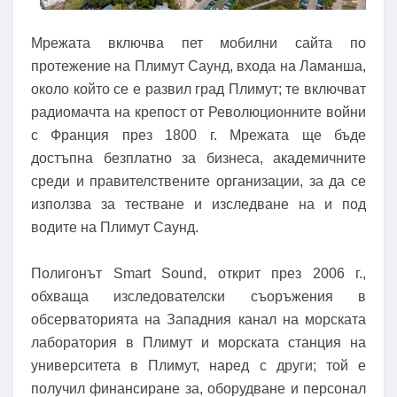
Мрежата включва пет мобилни сайта по
протежение на Плимут Саунд, входа на Ламанша,
около който се е развил град Плимут; те включват
радиомачта на крепост от Революционните войни
с Франция през 1800 г. Мрежата ще бъде
достъпна безплатно за бизнеса, академичните
среди и правителствените организации, за да се
използва за тестване и изследване на и под
водите на Плимут Саунд.
Полигонът Smart Sound, открит през 2006 г.,
обхваща изследователски съоръжения в
обсерваторията на Западния канал на морската
лаборатория в Плимут и морската станция на
университета в Плимут, наред с други; той е
получил финансиране за, оборудване и персонал