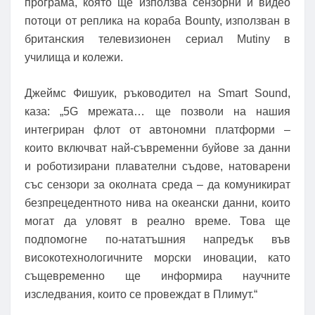
програма, която ще използва сензорни и видео
потоци от реплика на кораба Bounty, използван в
британския телевизионен сериал Mutiny в
училища и колежи.
Джеймс Фишуик, ръководител на Smart Sound,
каза: „5G мрежата… ще позволи на нашия
интегриран флот от автономни платформи –
които включват най-съвременни буйове за данни
и роботизирани плавателни съдове, натоварени
със сензори за околната среда – да комуникират
безпрецедентното нива на океански данни, които
могат да уловят в реално време. Това ще
подпомогне по-нататъшния напредък във
високотехнологичните морски иновации, като
същевременно ще информира научните
изследвания, които се провеждат в Плимут.“