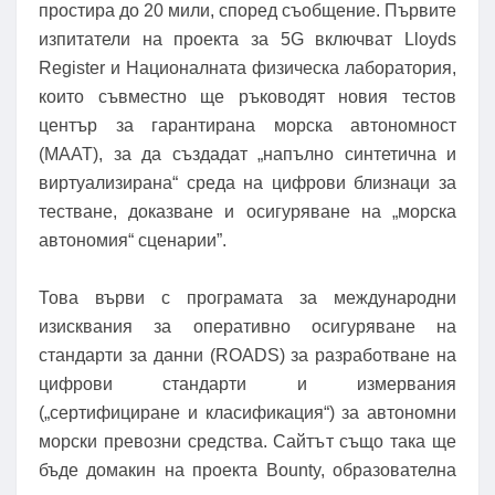
простира до 20 мили, според съобщение. Първите
изпитатели на проекта за 5G включват Lloyds
Register и Националната физическа лаборатория,
които съвместно ще ръководят новия тестов
център за гарантирана морска автономност
(MAAT), за да създадат „напълно синтетична и
виртуализирана“ среда на цифрови близнаци за
тестване, доказване и осигуряване на „морска
автономия“ сценарии”.
Това върви с програмата за международни
изисквания за оперативно осигуряване на
стандарти за данни (ROADS) за разработване на
цифрови стандарти и измервания
(„сертифициране и класификация“) за автономни
морски превозни средства. Сайтът също така ще
бъде домакин на проекта Bounty, образователна