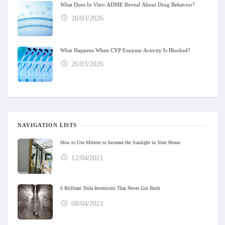
What Does In Vitro ADME Reveal About Drug Behavior?
26/03/2026
What Happens When CYP Enzyme Activity Is Blocked?
26/03/2026
NAVIGATION LISTS
How to Use Mirrors to Increase the Sunlight in Your Home
12/04/2021
6 Brilliant Tesla Inventions That Never Got Built
08/04/2021