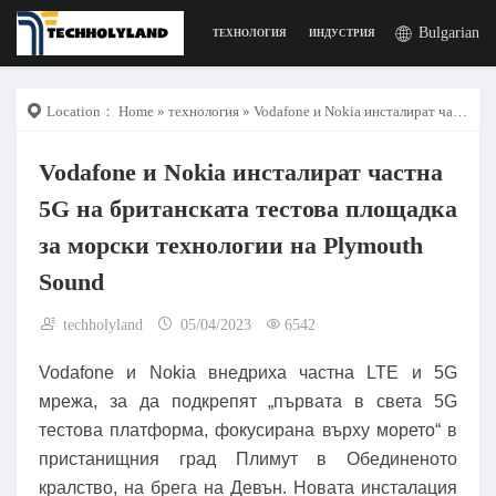
Bulgarian
ТЕХНОЛОГИЯ
ИНДУСТРИЯ
РАБОТА
ДИГИ
Location：
Home
»
технология
» Vodafone и Nokia инсталират частна 5G на британската тестова площадка за морски технологии на Plymouth Sound
Vodafone и Nokia инсталират частна
5G на британската тестова площадка
за морски технологии на Plymouth
Sound
techholyland
05/04/2023
6542
Vodafone и Nokia внедриха частна LTE и 5G
мрежа, за да подкрепят „първата в света 5G
тестова платформа, фокусирана върху морето“ в
пристанищния град Плимут в Обединеното
кралство, на брега на Девън. Новата инсталация