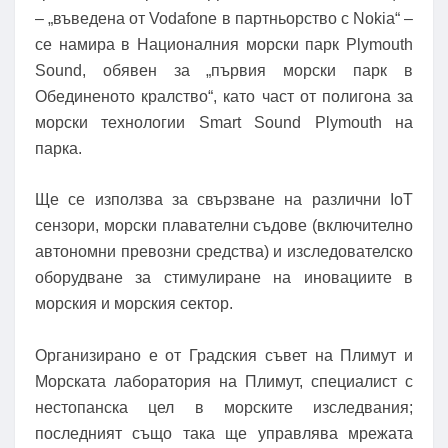
– „въведена от Vodafone в партньорство с Nokia“ –
се намира в Националния морски парк Plymouth
Sound, обявен за „първия морски парк в
Обединеното кралство“, като част от полигона за
морски технологии Smart Sound Plymouth на
парка.
Ще се използва за свързване на различни IoT
сензори, морски плавателни съдове (включително
автономни превозни средства) и изследователско
оборудване за стимулиране на иновациите в
морския и морския сектор.
Организирано е от Градския съвет на Плимут и
Морската лаборатория на Плимут, специалист с
нестопанска цел в морските изследвания;
последният също така ще управлява мрежата