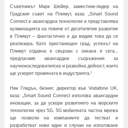
Съветникът Марк Шейер, заместник-лидер на
Градския съвет на Плимут, каза: „Smart Sound
Connect е авангардна технология и представлява
кулминацията на повече от десетилетие развитие
в Плимут – фантастично е да видим това да се
реализира. Като пристанищен град, успехът на
Плимут отдавна е свързан с океана и сега...
предлагаме авангардни съоръжения за
научноизследователска и развойна дейност, които
ще ускорят промяната в индустрията.“
Ник Глидън, бизнес директор във Vodafone UK,
каза: „Smart Sound Connect използва авангардни
иновации, за да ускори развитието на морските
технологии чрез 5G. 5G мобилната частна мрежа
ще позволи на компаниите да тестват и
разработват нови идеи и случаи на използване