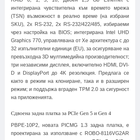
интегрирана чувствителна към времето мрежа
(TSN) възможност в реално време (на избрани
SKU), 2x RS-232, 2x RS-232/422/485, избираеми
чрез настройка на BIOS; интегрирана Intel UHD
Graphics 770, управлявана от Xe архитектура с до
32 изпълнителни единици (EU), за осигуряване на
превъзходна 3D мултимедийна производителност;
три независими дисплея, включително HDMI, DVI-
D и DisplayPort до 4K резолюция. Предлага се
както в режим на клониране, така и в разширен
режим; и поддържа вграден TPM 2.0 за сигурност
на приложенията.
Сдвоена задна платка за PCIe Gen 5 и Gen 4
PBPE-10P2, новата PICMG 1.3 задна платка, е
проектирана за използване с ROBO-8116VG2AR