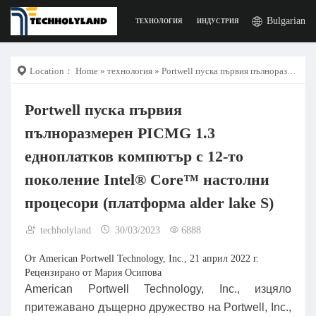
Bulgarian
ТЕХНОЛОГИЯ
ИНДУСТРИЯ
РАБОТА
ДИГИ
Location：
Home
»
технология
» Portwell пуска първия пълноразмерен PICMG 1.3 едноплатков компютър с 12-то поколение Intel® Core™ настолни процесори (платформа alder lake S)
Portwell пуска първия
пълноразмерен PICMG 1.3
едноплатков компютър с 12-то
поколение Intel® Core™ настолни
процесори (платформа alder lake S)
techholyland
30/03/2023
6888
От American Portwell Technology, Inc., 21 април 2022 г.
Рецензирано от Мария Осипова
American Portwell Technology, Inc., изцяло
притежавано дъщерно дружество на Portwell, Inc.,