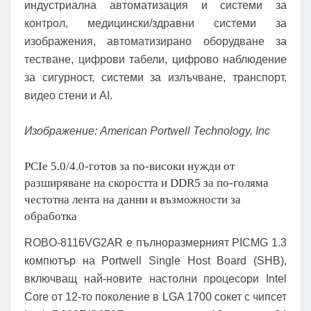
индустриална автоматизация и системи за
контрол, медицински/здравни системи за
изображения, автоматизирано оборудване за
тестване, цифрови табели, цифрово наблюдение
за сигурност, системи за излъчване, транспорт,
видео стени и AI.
Изображение: American Portwell Technology, Inc
PCIe 5.0/4.0-готов за по-високи нужди от
разширяване на скоростта и DDR5 за по-голяма
честотна лента на данни и възможности за
обработка
ROBO-8116VG2AR е пълноразмерният PICMG 1.3
компютър на Portwell Single Host Board (SHB),
включващ най-новите настолни процесори Intel
Core от 12-то поколение в LGA 1700 сокет с чипсет