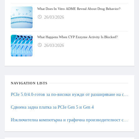
What Does In Vitro ADME Reveal About Drug Behavior?
26/03/2026
What Happens When CYP Enzyme Activity Is Blocked?
26/03/2026
NAVIGATION LISTS
PCIe 5.0/4.0-готов за по-високи нужди от разширяване на скоростта и DDR5 за по-голяма честотна лента на данни и възможности за обработка
Сдвоена задна платка за PCIe Gen 5 и Gen 4
Изключителна компютърна и графична производителност с поддръжка за дълготрайност