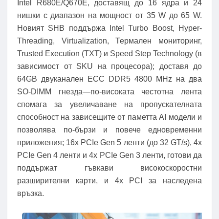
Intel R680E/Q670E, доставящ до 16 ядра и 24
нишки с диапазон на мощност от 35 W до 65 W.
Новият SHB поддържа Intel Turbo Boost, Hyper-
Threading, Virtualization, Термален мониторинг,
Trusted Execution (TXT) и Speed ​​Step Technology (в
зависимост от SKU на процесора); доставя до
64GB двуканален ECC DDR5 4800 MHz на два
SO-DIMM гнезда—по-високата честотна лента
спомага за увеличаване на пропускателната
способност на зависещите от паметта AI модели и
позволява по-бързи и повече едновременни
приложения; 16x PCIe Gen 5 ленти (до 32 GT/s), 4x
PCIe Gen 4 ленти и 4x PCIe Gen 3 ленти, готови да
поддържат гъвкави високоскоростни
разширителни карти, и 4x PCI за наследена
връзка.