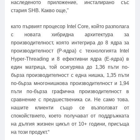
наследеното приложение, инсталирано със
стария SHB. Какво още,"
като първият процесор Intel Core, който разполага
с новата хибридна архитектура за
производителност, която интегрира до 8 ядра за
производителност (P-ядра) с технологията Intel
Hyper-Threading и 8 ефективни ядра (E-ядра) в
един матрица, той осигурява до 1,36 пъти по-
бърза производителност с една нишка, 1,35 пъти
по-бърза многонишкова производителност и 1,94
пъти по-бърза графична производителност в
сравнение с предшественика си. Не само това.
нашите клиенти също се възползват от
спокойствието, което получават от поддръжката
на дългия жизнен цикъл от 10+ години, присъща
на този продукт.“