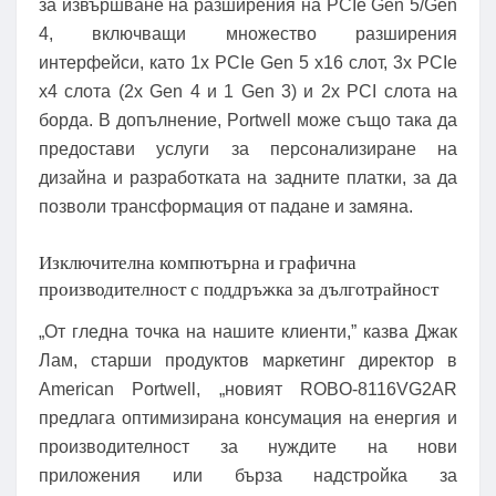
за извършване на разширения на PCIe Gen 5/Gen
4, включващи множество разширения
интерфейси, като 1x PCIe Gen 5 x16 слот, 3x PCIe
x4 слота (2x Gen 4 и 1 Gen 3) и 2x PCI слота на
борда. В допълнение, Portwell може също така да
предостави услуги за персонализиране на
дизайна и разработката на задните платки, за да
позволи трансформация от падане и замяна.
Изключителна компютърна и графична
производителност с поддръжка за дълготрайност
„От гледна точка на нашите клиенти,” казва Джак
Лам, старши продуктов маркетинг директор в
American Portwell, „новият ROBO-8116VG2AR
предлага оптимизирана консумация на енергия и
производителност за нуждите на нови
приложения или бърза надстройка за