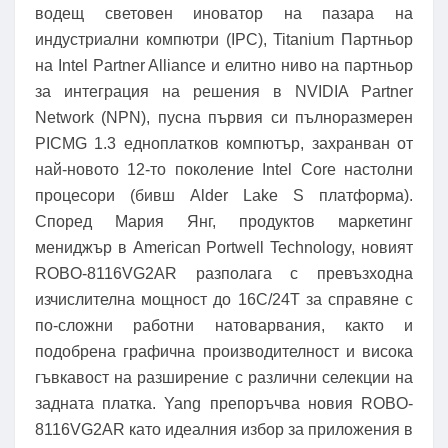
водещ световен иноватор на пазара на
индустриални компютри (IPC), Titanium Партньор
на Intel Partner Alliance и елитно ниво на партньор
за интеграция на решения в NVIDIA Partner
Network (NPN), пусна първия си пълноразмерен
PICMG 1.3 едноплатков компютър, захранван от
най-новото 12-то поколение Intel Core настолни
процесори (бивш Alder Lake S платформа).
Според Мария Янг, продуктов маркетинг
мениджър в American Portwell Technology, новият
ROBO-8116VG2AR разполага с превъзходна
изчислителна мощност до 16C/24T за справяне с
по-сложни работни натоварвания, както и
подобрена графична производителност и висока
гъвкавост на разширение с различни селекции на
задната платка. Yang препоръчва новия ROBO-
8116VG2AR като идеалния избор за приложения в