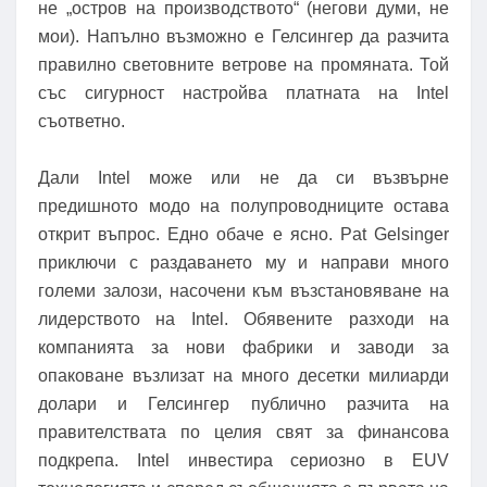
не „остров на производството“ (негови думи, не
мои). Напълно възможно е Гелсингер да разчита
правилно световните ветрове на промяната. Той
със сигурност настройва платната на Intel
съответно.
Дали Intel може или не да си възвърне
предишното модо на полупроводниците остава
открит въпрос. Едно обаче е ясно. Pat Gelsinger
приключи с раздаването му и направи много
големи залози, насочени към възстановяване на
лидерството на Intel. Обявените разходи на
компанията за нови фабрики и заводи за
опаковане възлизат на много десетки милиарди
долари и Гелсингер публично разчита на
правителствата по целия свят за финансова
подкрепа. Intel инвестира сериозно в EUV