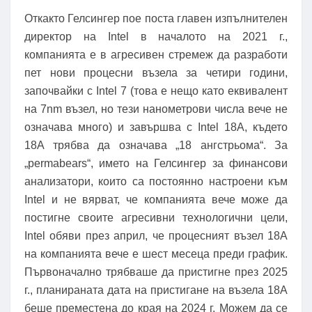
Откакто Гелсингер пое поста главен изпълнителен
директор на Intel в началото на 2021 г.,
компанията е в агресивен стремеж да разработи
пет нови процесни възела за четири години,
започвайки с Intel 7 (това е нещо като еквивалент
на 7nm възел, но тези нанометрови числа вече не
означава много) и завършва с Intel 18A, където
18A трябва да означава „18 ангстрьома“. За
„permabears“, името на Гелсингер за финансови
анализатори, които са постоянно настроени към
Intel и не вярват, че компанията вече може да
постигне своите агресивни технологични цели,
Intel обяви през април, че процесният възел 18A
на компанията вече е шест месеца преди график.
Първоначално трябваше да пристигне през 2025
г., планираната дата на пристигане на възела 18A
беше преместена до края на 2024 г. Можем да се