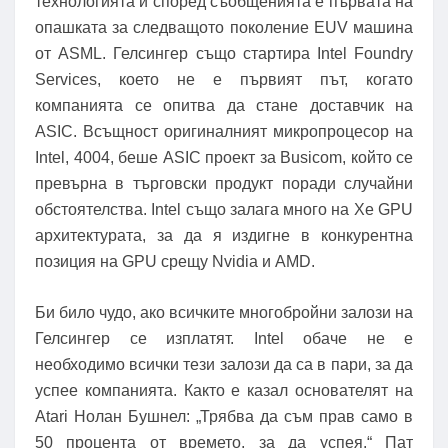
технологията и според съобщенията е първата на
опашката за следващото поколение EUV машина
от ASML. Гелсингер също стартира Intel Foundry
Services, което не е първият път, когато
компанията се опитва да стане доставчик на
ASIC. Всъщност оригиналният микропроцесор на
Intel, 4004, беше ASIC проект за Busicom, който се
превърна в търговски продукт поради случайни
обстоятелства. Intel също залага много на Xe GPU
архитектурата, за да я издигне в конкурентна
позиция на GPU срещу Nvidia и AMD.
Би било чудо, ако всичките многобройни залози на
Гелсингер се изплатят. Intel обаче не е
необходимо всички тези залози да са в пари, за да
успее компанията. Както е казал основателят на
Atari Нолан Бушнел: „Трябва да съм прав само в
50 процента от времето, за да успея.“ Пат