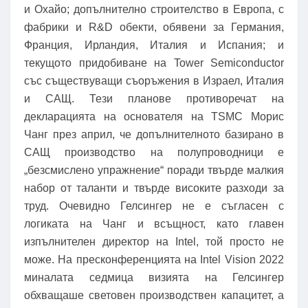
и Охайо; допълнително строителство в Европа, с
фабрики и R&D обекти, обявени за Германия,
Франция, Ирландия, Италия и Испания; и
текущото придобиване на Tower Semiconductor
със съществуващи съоръжения в Израел, Италия
и САЩ. Тези планове противоречат на
декларацията на основателя на TSMC Морис
Чанг през април, че допълнителното базирано в
САЩ производство на полупроводници е
„безсмислено упражнение“ поради твърде малкия
набор от таланти и твърде високите разходи за
труд. Очевидно Гелсингер не е съгласен с
логиката на Чанг и всъщност, като главен
изпълнителен директор на Intel, той просто не
може. На пресконференцията на Intel Vision 2022
миналата седмица визията на Гелсингер
обхващаше световен производствен капацитет, а