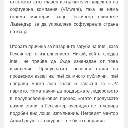
отколкото като главен изпълнителен директор на
софтуерна компания (VMware), така че няма
голяма мистерия защо Гелсингер привлече
Лавендър, за да управлява софтуерната страна
на къща.
Втората причина за пазарните загуби на Intel, каза
Гелсингер, е изпълнението. Никой, който следва
Intel, не трябва да бъде изненадан от това
изявление. Пропуснатите основни етапи на
процесния възел на Intel са много публични. Intel
направи много лош залог и закъсня за EUV
партито. Няма начин да поддържате лидерството
в полупроводниковия процес, когато пропускате
важни етапи, а Гелсингер очевидно не толерира
подобен вид лошо изпълнение. Неговият ментор
Анди Гроув със сигурност не би го направил.