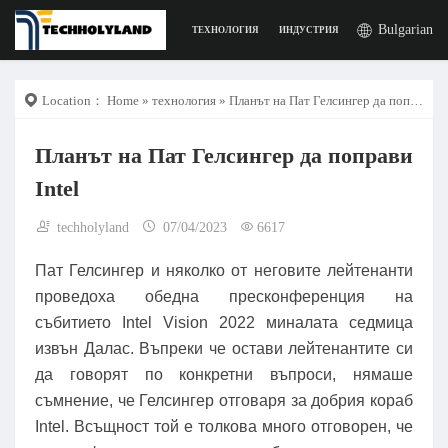
Bulgarian
ТЕХНОЛОГИЯ
ИНДУСТРИЯ
РАБОТА
ДИГИ
Location：
Home
»
технология
» Планът на Пат Гелсингер да поправи Intel
Планът на Пат Гелсингер да поправи
Intel
techholyland
07/04/2023
6617
Пат Гелсингер и няколко от неговите лейтенанти
проведоха обедна пресконференция на
събитието Intel Vision 2022 миналата седмица
извън Далас. Въпреки че остави лейтенантите си
да говорят по конкретни въпроси, нямаше
съмнение, че Гелсингер отговаря за добрия кораб
Intel. Всъщност той е толкова много отговорен, че