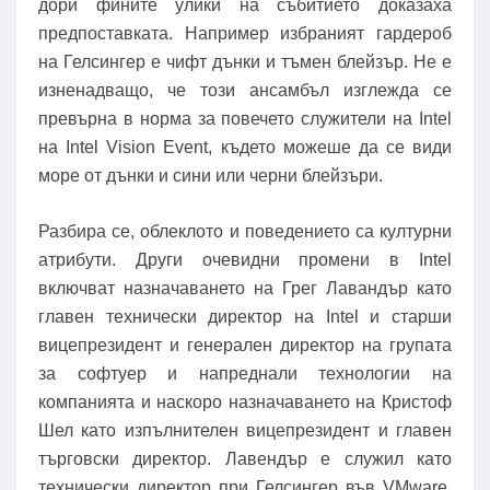
дори фините улики на събитието доказаха
предпоставката. Например избраният гардероб
на Гелсингер е чифт дънки и тъмен блейзър. Не е
изненадващо, че този ансамбъл изглежда се
превърна в норма за повечето служители на Intel
на Intel Vision Event, където можеше да се види
море от дънки и сини или черни блейзъри.
Разбира се, облеклото и поведението са културни
атрибути. Други очевидни промени в Intel
включват назначаването на Грег Лавандър като
главен технически директор на Intel и старши
вицепрезидент и генерален директор на групата
за софтуер и напреднали технологии на
компанията и наскоро назначаването на Кристоф
Шел като изпълнителен вицепрезидент и главен
търговски директор. Лавендър е служил като
технически директор при Гелсингер във VMware,