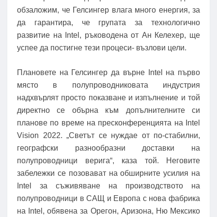
обзаложим, че Гелсингер влага много енергия, за
да гарантира, че групата за технологично
развитие на Intel, ръководена от Ан Келехер, ще
успее да постигне тези процеси- възлови цели.
Плановете на Гелсингер да върне Intel на първо
място в полупроводниковата индустрия
надхвърлят просто показване и изпълнение и той
директно се обърна към допълнителните си
планове по време на пресконференцията на Intel
Vision 2022. „Светът се нуждае от по-стабилни,
географски разнообразни доставки на
полупроводници верига“, каза той. Неговите
забележки се позовават на обширните усилия на
Intel за съживяване на производството на
полупроводници в САЩ и Европа с нова фабрика
на Intel, обявена за Орегон, Аризона, Ню Мексико