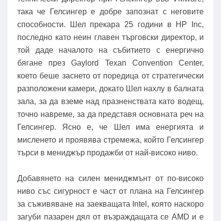
така че Гелсингер е добре запознат с неговите
способности. Шел прекара 25 години в HP Inc,
последно като неин главен търговски директор, и
той даде началото на събитието с енергично
бягане през Gaylord Texan Convention Center,
което беше заснето от поредица от стратегически
разположени камери, докато Шел нахлу в балната
зала, за да вземе над празненствата като водещ,
точно навреме, за да представя основната реч на
Гелсингер. Ясно е, че Шел има енергията и
мисленето и проявява стремежа, който Гелсингер
търси в мениджър продажби от най-високо ниво.
Добавянето на силен мениджмънт от по-високо
ниво със сигурност е част от плана на Гелсингер
за съживяване на заекващата Intel, която наскоро
загуби пазарен дял от възраждащата се AMD и е