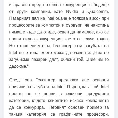
изправена пред по-силна конкуренция в бъдеще
от други компании, като Nvidia и Qualcomm.
Пазарният дял на Intel обаче е толкова висок при
процесорите за компютри и сървъри, че наистина
нямаше къде да отиде, освен да намалее, ако се
появи силна конкуренция, което се случи точно.
Но отношението на Гелсингер към загубата на
Intel не е това, което може да очаквате. „Ние не
загубихме пазарен дял“, обясни той, „Ние им го
дадохме.“
След това Гелсингер предложи две основни
причини за загубата на Intel. Първо, каза той, Intel
просто не се появи в ключови продуктови
категории, където клиентите искаха компанията
да се конкурира. Неговият основен пример за
такава категория са графичните процесори.