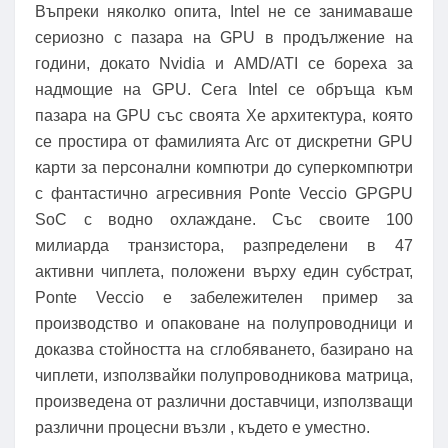
Въпреки няколко опита, Intel не се занимаваше
сериозно с пазара на GPU в продължение на
години, докато Nvidia и AMD/ATI се бореха за
надмощие на GPU. Сега Intel се обръща към
пазара на GPU със своята Xe архитектура, която
се простира от фамилията Arc от дискретни GPU
карти за персонални компютри до суперкомпютри
с фантастично агресивния Ponte Veccio GPGPU
SoC с водно охлаждане. Със своите 100
милиарда транзистора, разпределени в 47
активни чиплета, положени върху един субстрат,
Ponte Veccio е забележителен пример за
производство и опаковане на полупроводници и
доказва стойността на сглобяването, базирано на
чиплети, използвайки полупроводникова матрица,
произведена от различни доставчици, използващи
различни процесни възли , където е уместно.