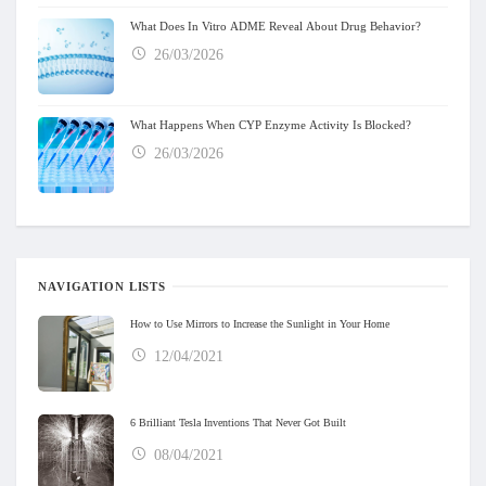
What Does In Vitro ADME Reveal About Drug Behavior?
26/03/2026
What Happens When CYP Enzyme Activity Is Blocked?
26/03/2026
NAVIGATION LISTS
How to Use Mirrors to Increase the Sunlight in Your Home
12/04/2021
6 Brilliant Tesla Inventions That Never Got Built
08/04/2021