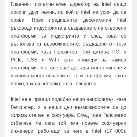
Главният изпълнителен директор на Intel също
посочи друг начин, по който Intel не успя да се
появи. През предишните десетилетия Intel
ръководи индустрията в създаването на отворени
платформи за индустрията и след това се
възползва от възможностите, създадени от тези
платформи, каза Гелсингер. Той цитира PCI и
PCIe, USB и WiFi като примери за такива
платформи. Intel все още доставя много чипове и
извлича много печалби от тези платформи, както
пряко, така и непряко, каза Гелсингер.
Intel не е правил подобно нещо напоследък, каза
Гелсингер, и в наши дни възможностите са до
голяма степен в софтуера. След това Гелсингер
отбеляза, че сега той има повече софтуерни
инженери, работещи за него в Intel (17 000),