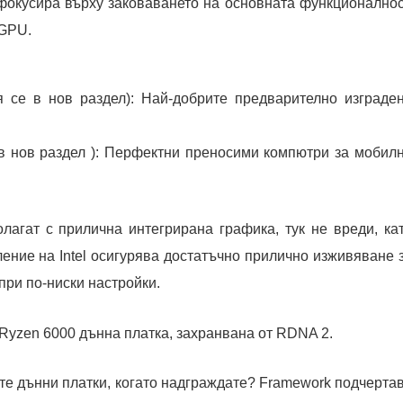
окусира върху заковаването на основната функционалнос
 GPU.
 се в нов раздел): Най-добрите предварително изграде
в нов раздел ): Перфектни преносими компютри за мобил
лагат с прилична интегрирана графика, тук не вреди, ка
оление на Intel осигурява достатъчно прилично изживяване 
при по-ниски настройки.
Ryzen 6000 дънна платка, захранвана от RDNA 2.
ите дънни платки, когато надграждате? Framework подчерта