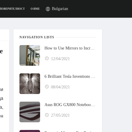
Bulgarian
 ПОВЕРИТЕЛНОСТ
О ИМЕ
NAVIGATION LISTS
How to Use Mirrors to Increase the Sunlight in Your Home
е
12/04/2021
6 Brilliant Tesla Inventions That Never Got Built
08/04/2021
ни
да
Asus ROG GX800 Notebook Preview
а,
27/05/2021
ен