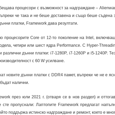
обещава процесори с възможност за надграждане – Alienwa
въпреки че така и не беше доставена и също беше съдена 
 дънни платки, Framework дава резултати.
о процесорите Core от 12-то поколение на Intel, включва
одела, четири или шест ядра Performance. С Hyper-Threadi
 различни дънни платки: i7-1280P, i7-1260P и i5-1240P. Те
оизводителност с 60 W усилване.
ат новите дънни платки с DDR4 памет, въпреки че не е яс
бъдат налични.
work през юли 2021 г. (отваря се в нов раздел) и оттога
е сте пропуснали: Лаптопите Framework предлагат напъл
ойто поддържа истинско надграждане и ремонт, което е мно