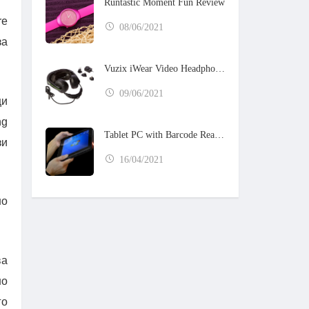
Runtastic Moment Fun Review
re
08/06/2021
за
Vuzix iWear Video Headphones
09/06/2021
щи
ng
Tablet PC with Barcode Reader
зи
16/04/2021
но
ва
но
го