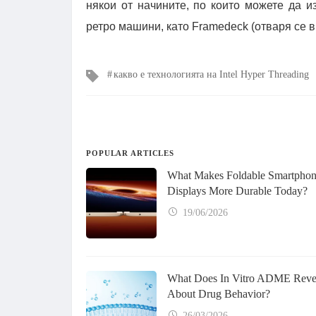
някои от начините, по които можете да и
ретро машини, като Framedeck (отваря се в 
Tags
какво е технологията на Intel Hyper Threading
POPULAR ARTICLES
What Makes Foldable Smartpho
Displays More Durable Today?
19/06/2026
What Does In Vitro ADME Reve
About Drug Behavior?
26/03/2026