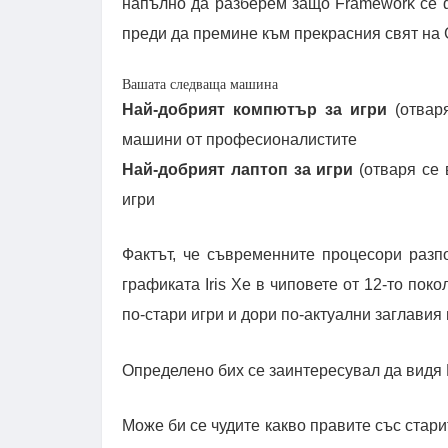
напълно да разберем защо Framework се ф
преди да премине към прекрасния свят на
Вашата следваща машина
Най-добрият компютър за игри
(отваря
машини от професионалистите
Най-добрият лаптоп за игри
(отваря се 
игри
Фактът, че съвременните процесори разпо
графиката Iris Xe в чиповете от 12-то пок
по-стари игри и дори по-актуални заглавия 
Определено бих се заинтересувал да видя 
Може би се чудите какво правите със стар