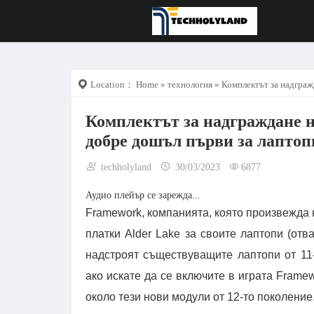
Location：
Home
»
технология
» Комплектът за надгражд
Комплектът за надграждане на
добре дошъл първи за лаптоп
techholyland
30/03/2023
6877
Аудио плейър се зарежда...
Framework, компанията, която произвежда 
платки Alder Lake за своите лаптопи (отв
надстроят съществуващите лаптопи от 11-
ако искате да се включите в играта Framew
около тези нови модули от 12-то поколение