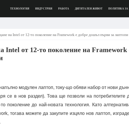
ТЕХНОЛОГИЯ
ИНДУСТРИЯ
РАБОТА
ДИГИТАЛЕН ЖИВОТ
ПОЛИТИКА ЗА
ане на Intel от 12-то поколение на Framework е добре дошъл първи за лаптопи
 Intel от 12-то поколение на Framework 
и
напълно модулен лаптоп, току-що обяви набор от нови дън
аря се в нов раздел). Това ще позволи на потребителите 
то поколение до най-новата технология. Като алтернатив
ork, тогава можете да закупите изцяло нов лаптоп, изград
.