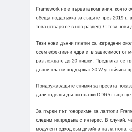
Framework не е първата компания, която 
обеща поддръжка за същите през 2019 г., 
това (отваря се в нов раздел). С тези нови
Тези нови дънни платки са изградени окол
осем ефективни ядра и, в зависимост от м
разглеждате до 20 нишки. Предлагат се три
дънни платки поддържат 30 W устойчива пр
Придружаващите снимки за пресата показв
дали отделни дънни платки DDR5 също ще 
За първи път говорихме за лаптопи Frame
следим напредъка с интерес. В случай, ч
модулен подход към дизайна на лаптопа, к