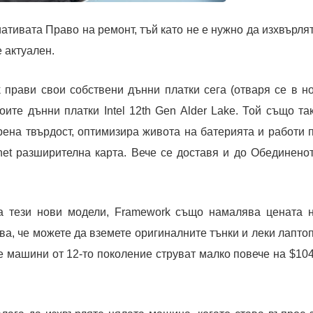
ативата Право на ремонт, тъй като не е нужно да изхвърля
 актуален.
прави свои собствени дънни платки сега (отваря се в н
оите дънни платки Intel 12th Gen Alder Lake. Той също та
рена твърдост, оптимизира живота на батерията и работи 
net разширителна карта. Вече се доставя и до Обединено
на тези нови модели, Framework също намалява цената 
ва, че можете да вземете оригиналните тънки и леки лапто
те машини от 12-то поколение струват малко повече на $10