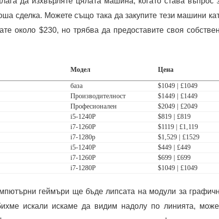
алага да изхвърляте цялата машина, когато става въпрос 
лоша сделка. Можете също така да закупите тези машини ка
вате около $230, но трябва да предоставите своя собстве
Модел
Цена
база
$1049 | £1049
Производителност
$1449 | £1449
Професионален
$2049 | £2049
i5-1240P
$819 | £819
i7-1260P
$1119 | £1,119
i7-1280p
$1,529 | £1529
i5-1240P
$449 | £449
i7-1260P
$699 | £699
i7-1280P
$1049 | £1049
омпютърни геймъри ще бъде липсата на модули за графич
 бихме искали искаме да видим надолу по линията, мож