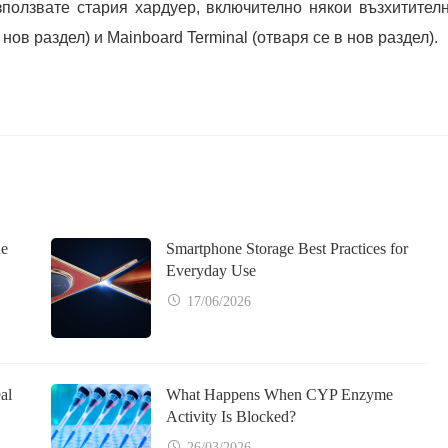
зползвате стария хардуер, включително някои възхитител
нов раздел) и Mainboard Terminal (отваря се в нов раздел).
ne
Smartphone Storage Best Practices for
Everyday Use
17/06/2026
al
What Happens When CYP Enzyme
Activity Is Blocked?
26/03/2026