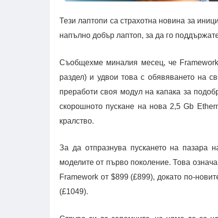
Тези лаптопи са страхотна новина за иници
напълно добър лаптоп, за да го поддържате
Съобщехме миналия месец, че Framework 
раздел) и удвои това с обявяването на св
преработи своя модул на капака за подоб
скорошното пускане на нова 2,5 Gb Ether
кралство.
За да отпразнува пускането на пазара 
моделите от първо поколение. Това означа
Framework от $899 (£899), докато по-нови
(£1049).