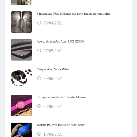
6 inventions Tesla brillantes qui n'ont jamais été construites
08/04/2021
Aperçu du portable Asus ROG GX800
27/05/2021
Casque vidéo Vuzix iWear
09/06/2021
Critique amusante de Runtastic Moment
08/06/2021
Tablette PC avec lecteur de codes-barres
16/04/2021