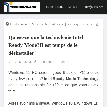
French
TECHNOLOGIE
INDUSTRIE
TRAVAIL
LA VI
Emplacement：
Accueil
»
Technologie
» Qu'est-ce que la technologie Intel Ready Mode?Il est temps de le désinstaller!
Qu'est-ce que la technologie Intel
Ready Mode?Il est temps de le
désinstaller!
techholyland
18/03/2023
4907
Windows 11 PC screen goes Black or PC Sleeps
every few seconds?
Intel Ready Mode Technology
could be responsible for it.Voici ce que vous devez
faire.
Après avoir mis à niveau Windows 10 à Windows 11,