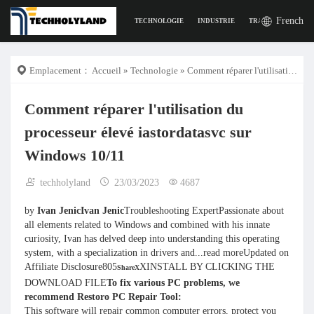
French
TECHNOLOGIE
INDUSTRIE
TRAVAIL
LA VI
Emplacement：
Accueil
»
Technologie
» Comment réparer l'utilisation du processeur élevé iastordatasvc sur Windows 10/11
Comment réparer l'utilisation du
processeur élevé iastordatasvc sur
Windows 10/11
techholyland
23/03/2023
4687
by
Ivan Jenic
Ivan Jenic
Troubleshooting ExpertPassionate about
all elements related to Windows and combined with his innate
curiosity, Ivan has delved deep into understanding this operating
system, with a specialization in drivers and...read moreUpdated on
Affiliate Disclosure805
XINSTALL BY CLICKING THE
Share
X
DOWNLOAD FILE
To fix various PC problems, we
recommend Restoro PC Repair Tool:
This software will repair common computer errors, protect you