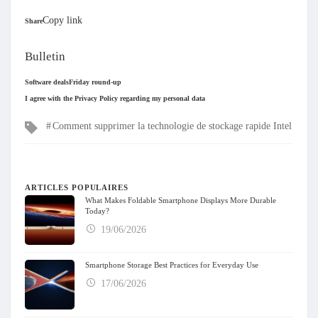
Copy link
Share
Bulletin
Software deals
Friday round-up
I agree with the Privacy Policy regarding my personal data
Mots
Comment supprimer la technologie de stockage rapide Intel
clés
ARTICLES POPULAIRES
What Makes Foldable Smartphone Displays More Durable
Today?
19/06/2026
Smartphone Storage Best Practices for Everyday Use
17/06/2026