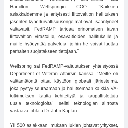
Hamilton, Wellspringin COO. "Kaikkien
asiakkaidemme ja erityisesti liittovaltion hallituksen
jäsenten kyberturvallisuusongelmat ovat lisääntyneet
valtavasti. FedRAMP tarjoaa erinomaisen tavan
liittovaltion virastoille, osavaltioiden hallituksille ja
muille hyödyntää palveluja, joihin he voivat luottaa
parhaiten suojatakseen tietojaan."
Wellspring sai FedRAMP-valtuutuksen yhteistyössä
Department of Veteran Affairsin kanssa. "Meille oli
välttämätöntä ottaa käyttöön globaali järjestelmä,
joka pystyy seuraamaan ja hallitsemaan kaikkia VA-
tutkimuksen kautta kehitettyjä ja kaupallistettuja
uusia teknologioita", selitti teknologian siirrosta
vastaava johtaja Dr. John Kaplan.
Yli 500 asiakkaan, mukaan lukien johtavat yritykset,