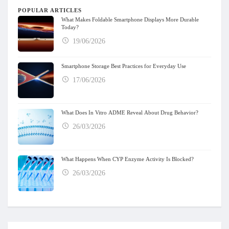
POPULAR ARTICLES
What Makes Foldable Smartphone Displays More Durable
Today?
19/06/2026
Smartphone Storage Best Practices for Everyday Use
17/06/2026
What Does In Vitro ADME Reveal About Drug Behavior?
26/03/2026
What Happens When CYP Enzyme Activity Is Blocked?
26/03/2026