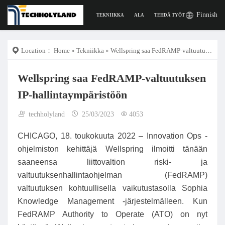
Finnish
TEKNIIKKA
ALA
TEHDÄ TYÖTÄ
DIGITAAL
Location：
Home
»
Tekniikka
» Wellspring saa FedRAMP-valtuutuksen IP-hallintaympäristöön
Wellspring saa FedRAMP-valtuutuksen
IP-hallintaympäristöön
techholyland
25/03/2023
4053
CHICAGO, 18. toukokuuta 2022 – Innovation Ops -
ohjelmiston kehittäjä Wellspring ilmoitti tänään
saaneensa liittovaltion riski- ja
valtuutuksenhallintaohjelman (FedRAMP)
valtuutuksen kohtuullisella vaikutustasolla Sophia
Knowledge Management -järjestelmälleen. Kun
FedRAMP Authority to Operate (ATO) on nyt