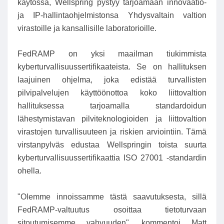
käytössä, Wellspring pystyy tarjoamaan innovaatio-
ja IP-hallintaohjelmistonsa Yhdysvaltain valtion
virastoille ja kansallisille laboratorioille.
FedRAMP on yksi maailman tiukimmista
kyberturvallisuussertifikaateista. Se on hallituksen
laajuinen ohjelma, joka edistää turvallisten
pilvipalvelujen käyttöönottoa koko liittovaltion
hallituksessa tarjoamalla standardoidun
lähestymistavan pilviteknologioiden ja liittovaltion
virastojen turvallisuuteen ja riskien arviointiin. Tämä
virstanpylväs edustaa Wellspringin toista suurta
kyberturvallisuussertifikaattia ISO 27001 -standardin
ohella.
"Olemme innoissamme tästä saavutuksesta, sillä
FedRAMP-valtuutus osoittaa tietoturvaan
sitoutumisemme vahvuuden", kommentoi Matt