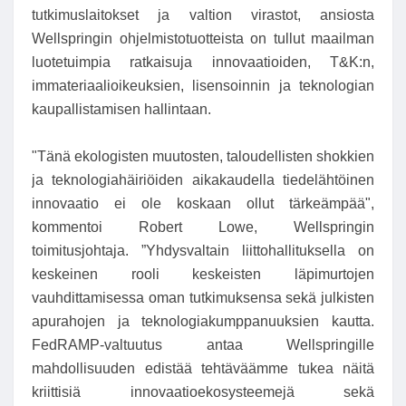
tutkimuslaitokset ja valtion virastot, ansiosta
Wellspringin ohjelmistotuotteista on tullut maailman
luotetuimpia ratkaisuja innovaatioiden, T&K:n,
immateriaalioikeuksien, lisensoinnin ja teknologian
kaupallistamisen hallintaan.
"Tänä ekologisten muutosten, taloudellisten shokkien
ja teknologiahäiriöiden aikakaudella tiedelähtöinen
innovaatio ei ole koskaan ollut tärkeämpää",
kommentoi Robert Lowe, Wellspringin
toimitusjohtaja. ”Yhdysvaltain liittohallituksella on
keskeinen rooli keskeisten läpimurtojen
vauhdittamisessa oman tutkimuksensa sekä julkisten
apurahojen ja teknologiakumppanuuksien kautta.
FedRAMP-valtuutus antaa Wellspringille
mahdollisuuden edistää tehtäväämme tukea näitä
kriittisiä innovaatioekosysteemejä sekä