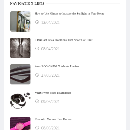
NAVIGATION LISTS
How to Use Mirrors to Increase the Sunlight in Your Home
12/04/2021
6 Brilliant Tesla Inventions That Never Got Built
08/04/2021
Asus ROG GX800 Notebook Preview
27/05/2021
Vuzix iWear Video Headphones
09/06/2021
Runtastic Moment Fun Review
08/06/2021