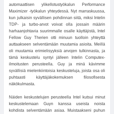
automaattisen ylikellotustyökalun Performance
Maximizer -työkalun yhteydessä. Nyt marraskuussa,
kun julkaisin syvällisen pohdinnan siitä, miksi Intelin
TDP- ja turbo-arvot voivat olla jossain määrin
harhaanjohtavia suurimmalle osalle käyttäjistä, Intel
Fellow Guy Therien otti minuun tuolloin yhteyttä
auttaakseen selventämään muutamia asioita. Meillä
oli muutamia erimielisyyksiä arvojen tulkinnasta, ja
tämä keskustelu syntyi jälleen Intelin Computex-
ilmoitusten perusteella. Guy ja minä kävimme
syvällisiä mielenkiintoisia keskusteluja, joista osa oli
puhtaasti käyttäjäkokemuksen filosofisesta
näkökulmasta.
Näiden keskustelujen perusteella Intel kutsui minut
keskustelemaan Guyn kanssa useista noista
kohdista selventämään asiaa. Muistaakseni puhun