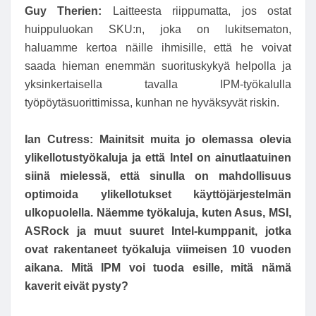
Guy Therien:
Laitteesta riippumatta, jos ostat
huippuluokan SKU:n, joka on lukitsematon,
haluamme kertoa näille ihmisille, että he voivat
saada hieman enemmän suorituskykyä helpolla ja
yksinkertaisella tavalla IPM-työkalulla
työpöytäsuorittimissa, kunhan ne hyväksyvät riskin.
Ian Cutress:
Mainitsit muita jo olemassa olevia
ylikellotustyökaluja ja että Intel on ainutlaatuinen
siinä mielessä, että sinulla on mahdollisuus
optimoida ylikellotukset käyttöjärjestelmän
ulkopuolella. Näemme työkaluja, kuten Asus, MSI,
ASRock ja muut suuret Intel-kumppanit, jotka
ovat rakentaneet työkaluja viimeisen 10 vuoden
aikana. Mitä IPM voi tuoda esille, mitä nämä
kaverit eivät pysty?