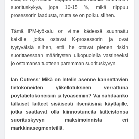
suorituskykyä, jopa 10-15 %, mikä riippuu
prosessorin laadusta, mutta se on polku. siihen.
Tämä IPM-työkalu on viime kädessä suunnattu
kaikille, jotka ostavat K-prosessorin ja ovat
tyytyväisiä siihen, että he ottavat pienen riskin
suorittaessaan määritysten ulkopuolella vastineeksi
jo ostamansa tuotteen paremman suorituskyvyn.
Ian Cutress: Mikä on Intelin asenne kannettavien
tietokoneiden ylikellotukseen verrattuna
pöytätietokoneisiin ja työasemiin? Vai nähdäänkö
tällaiset laitteet sisäisesti itsenäisinä käyttäjille,
jotka saattavat olla kiinnostuneita laitteistonsa
suorituskyvyn maksimoinnista eri
markkinasegmenteillä.