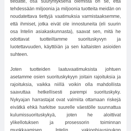
tiedätte, osa suuryrityksenä olemista on se, että
tehdessään miljoonia ja miljoonia tuotteita meidän on
noudatettava tiettyjä vaatimuksia varmistaaksemme,
että ihmiset, jotka eivät ole innostuneita (eli suurin
osa Intelin asiakaskunnasta), saavat sen, mitä he
odottavat tuotteiltamme suorituskyvyn ja
luotettavuuden, käyttöiän ja sen kaltaisten asioiden
suhteen.
Joten tuotteiden laatuvaatimuksista johtuen
asetamme osien suorituskykyyn joitain rajoituksia ja
rajoituksia, vaikka niillä voikin olla mahdollista
saavuttaa hetkellisesti parempi suorituskyky.
Nykyajan harrastajat ovat valmiita ottamaan riskejä
eivätkä ehkä harkitse suurelle väestölle suunnattua
kulumissuorituskykyä, joten he aloittivat
ylikellotuksen ja prosessorin toiminnan
muokkaamisen Intelin vakioohjausjoukon