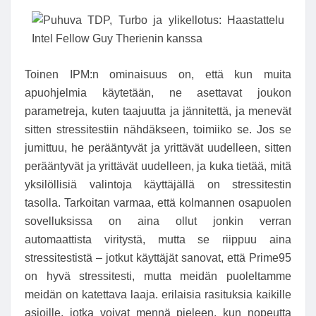
Toinen IPM:n ominaisuus on, että kun muita
apuohjelmia käytetään, ne asettavat joukon
parametreja, kuten taajuutta ja jännitettä, ja menevät
sitten stressitestiin nähdäkseen, toimiiko se. Jos se
jumittuu, he perääntyvät ja yrittävät uudelleen, sitten
perääntyvät ja yrittävät uudelleen, ja kuka tietää, mitä
yksilöllisiä valintoja käyttäjällä on stressitestin
tasolla. Tarkoitan varmaa, että kolmannen osapuolen
sovelluksissa on aina ollut jonkin verran
automaattista viritystä, mutta se riippuu aina
stressitestistä – jotkut käyttäjät sanovat, että Prime95
on hyvä stressitesti, mutta meidän puoleltamme
meidän on katettava laaja. erilaisia ​​rasituksia kaikille
asioille, jotka voivat mennä pieleen, kun nopeutta