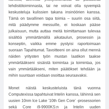
lehdistötoiminnasta, tai ne voivat olla syvempiä
keskusteluja kulissien takana insinöörien kanssa.
Tämä on tavallinen tapa toimia – suurin osa siitä,
mitä päädymme messuille, ei koskaan pääse
julkaisuun, mutta auttaa meitä toimittamaan tulevaa
sisältöä ymmärtämällä aikataulun, prosessin ja
konseptin, vaikka emme pystyisi raportoimaan
suoraan Tapahtumat. Tavoitteeni on aina ollut mennä
näiden yritysten työn mustan laatikon taakse
ymmärtääkseni sisäistä toimintaa ja toimintaa, jos
vain ymmärtääkseni, miten päätökset tehdään ja
mihin suuntaan voidaan osoittaa seuraavaksi.
Monet näistä keskusteluista tänä vuonna
Computexissa tapahtuivat Intelin kanssa, lähinnä sen
uusien 10nm Ice Lake '10th Gen Core' -prosessorien
sekä Core i9-9900KS:n ja Intelin uuden