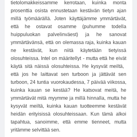
tietolomakkeissamme kerrotaan, kuinka monta
prosenttia osista ennustetaan kestävän tietyn ajan
millä työmäärällä. Joten käyttäjämme ymmärtävät,
että he ostavat osamme (puhumme todella
huippuluokan palvelinväest) ja he sanovat
ymmärtävänsä, että on olemassa raja, kuinka kauan
ne kestävät, kun niitä käytetään tietyissä
olosuhteissa. Intel on määritellyt - mutta että he eivät
käytä sitä näissä olosuhteissa. He kysyvät meiltä, ​​
että jos he laittavat sen turboon ja jättävät sen
turboon, 24 tuntia vuorokaudessa, 7 päivää viikossa,
kuinka kauan se kestää? He katsovat meitä, he
ymmärtävät mitä myymme ja millä hinnalla, mutta he
kysyvät meiltä, ​​kuinka kauan tuotteemme kestävät
heidän erityisissä olosuhteissaan. Kun tämä alkoi
tapahtua, sanoimme, että emme tienneet, mutta
yritämme selvittää sen.