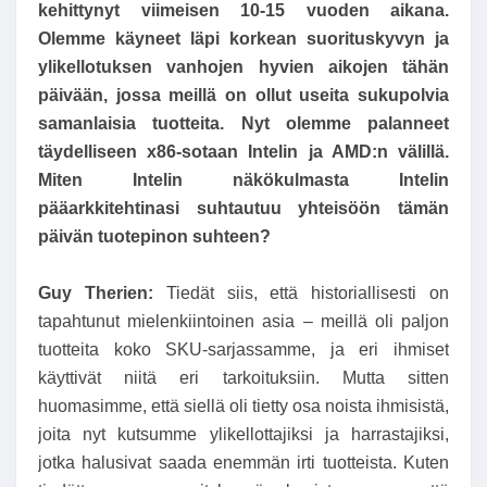
kehittynyt viimeisen 10-15 vuoden aikana.
Olemme käyneet läpi korkean suorituskyvyn ja
ylikellotuksen vanhojen hyvien aikojen tähän
päivään, jossa meillä on ollut useita sukupolvia
samanlaisia ​​tuotteita. Nyt olemme palanneet
täydelliseen x86-sotaan Intelin ja AMD:n välillä.
Miten Intelin näkökulmasta Intelin
pääarkkitehtinasi suhtautuu yhteisöön tämän
päivän tuotepinon suhteen?
Guy Therien:
Tiedät siis, että historiallisesti on
tapahtunut mielenkiintoinen asia – meillä oli paljon
tuotteita koko SKU-sarjassamme, ja eri ihmiset
käyttivät niitä eri tarkoituksiin. Mutta sitten
huomasimme, että siellä oli tietty osa noista ihmisistä,
joita nyt kutsumme ylikellottajiksi ja harrastajiksi,
jotka halusivat saada enemmän irti tuotteista. Kuten