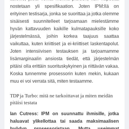
nostetaan yli spesifikaation. Joten IPM:llä on
erityinen testisarja, jonka se suorittaa ja jotka olemme
sisäisesti suunnitelleet tarjoamaan mielestämme
hyvän kattavuuden kaikille kulmatapauksille koko
järjestelmässä, joihin korkea taajuus saattaa
vaikuttaa, kuten kriittiset ja ei-kriittiset laskentapolut.
Joten intensiivisen testauksen ja tarjoamamme
lisämarginaalin ansiosta tiedät, että järjestelmän
pitäisi olla erittäin suorituskykyinen ja riittävän vakaa.
Koska tunnemme prosessorin kuten mekin, kukaan
muu ei voi verrata sitä, miten testaamme.
TDP ja Turbo: mitä ne tarkoittavat ja miten meidän
pitäisi testata
Ian Cutress: IPM on suunnattu ihmisille, jotka
haluavat ylikellottaa tai saada maksimaalisen
hyödyn prosessoristaan. Mutta useimmat