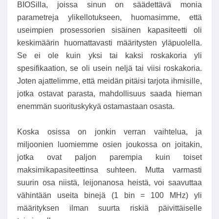
BIOSilla, joissa sinun on säädettävä monia
parametreja ylikellotukseen, huomasimme, että
useimpien prosessorien sisäinen kapasiteetti oli
keskimäärin huomattavasti määritysten yläpuolella.
Se ei ole kuin yksi tai kaksi roskakoria yli
spesifikaation, se oli usein neljä tai viisi roskakoria.
Joten ajattelimme, että meidän pitäisi tarjota ihmisille,
jotka ostavat parasta, mahdollisuus saada hieman
enemmän suorituskykyä ostamastaan ​​osasta.
Koska osissa on jonkin verran vaihtelua, ja
miljoonien luomiemme osien joukossa on joitakin,
jotka ovat paljon parempia kuin toiset
maksimikapasiteettinsa suhteen. Mutta varmasti
suurin osa niistä, leijonanosa heistä, voi saavuttaa
vähintään useita binejä (1 bin = 100 MHz) yli
määrityksen ilman suurta riskiä päivittäiselle