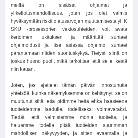
meillä on sisäiset ohjaimet ja
ylikellotusmahdollisuus, joten jos olet valmis
hyväksymään riskit oletusarvojen muuttamisesta yli K
SKU -prosessorien vakiosuhteiden, voit avata
kertoimen lukituksen ja määrittää suhteet
ohjelmoidusti ja itse asiassa ohjelmoi suhteet
parantamaan niiden suorituskykyä. Tietysti siinä on
joskus huono puoli, mikä tarkoittaa, että se ei kestä
niin kauan.
Joten, jos ajattelet tämän päivän innostunutta
yhteisöä, kuinka näkemyksemme on kehittynyt: se on
muuttunut siitä, että pidimme heitä ehkä haasteena
tuotteidemme laadulle, todelliseksi voimavaraksi.
Tiedät, että valmistamme monia tuotteita, ja
haluamme todella pitää tuotteiden suurimman
mahdollisen näkyvyyden, ja sitten avaamalla ja