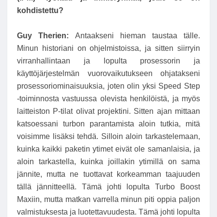
kohdistettu?
Guy Therien:
Antaakseni hieman taustaa tälle.
Minun historiani on ohjelmistoissa, ja sitten siirryin
virranhallintaan ja lopulta prosessorin ja
käyttöjärjestelmän vuorovaikutukseen ohjatakseni
prosessoriominaisuuksia, joten olin yksi Speed ​​Step
-toiminnosta vastuussa olevista henkilöistä, ja myös
laitteiston P-tilat olivat projektini. Sitten ajan mittaan
katsoessani turbon parantamista aloin tutkia, mitä
voisimme lisäksi tehdä. Silloin aloin tarkastelemaan,
kuinka kaikki paketin ytimet eivät ole samanlaisia, ja
aloin tarkastella, kuinka joillakin ytimillä on sama
jännite, mutta ne tuottavat korkeamman taajuuden
tällä jännitteellä. Tämä johti lopulta Turbo Boost
Maxiin, mutta matkan varrella minun piti oppia paljon
valmistuksesta ja luotettavuudesta. Tämä johti lopulta