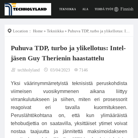
Finnish
TEKNIIKKA
ALA
TEHDÄ TYÖTÄ
DIGITAAL
Location：
Home
»
Tekniikka
» Puhuva TDP, turbo ja ylikellotus: Intel-jäsen Guy Therienin haastattelu
Puhuva TDP, turbo ja ylikellotus: Intel-
jäsen Guy Therienin haastattelu
techholyland
03/04/2023
7146
Yksi ​​väärinymmärretyistä teknisistä peruskohdista
viimeisen vuosikymmenen aikana liittyy
virrankulutukseen ja siihen, miten eri prosessorit
reagoivat eri tavalla kuormitukseen.
Peruslähtökohtana on, että kun ylimääräistä
tehobudjettia on saatavilla, yksittäiset ytimet voivat
nostaa taajuutta ja jännitettä maksimoidakseen