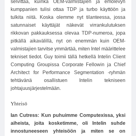
selvittää, kuinka OEM-valmistajien ja emolevyn
kumppanien tulisi ottaa TDP ja turbo käyttöön ja
tulkita niitä. Koska olemme nyt tilanteessa, jossa
satunnaiset käyttäjät näkevät virrankulutuksen
rikkovan pakkauksessa olevaa TDP-numeroa, jopa
pitkällä aikavälillä, nyt on enemmän kuin OEM-
valmistajien tarvitse ymmärtää, miten Intel määrittelee
tekniset tiedot. Guy toimii tällä hetkellä Intelin Client
Computing Groupissa Corporate Fellowin ja Chief
Architect for Performance Segmentation -ryhmän
tehtävänä osallistuen Intelin tekniseen
johtajuusjärjestelmään.
Yhteisö
Ian Cutress:
Kun puhuimme Computexissa, yksi
aiheista, joita kosketimme, oli Intelin suhde
innostuneeseen yhteisöön ja miten se on