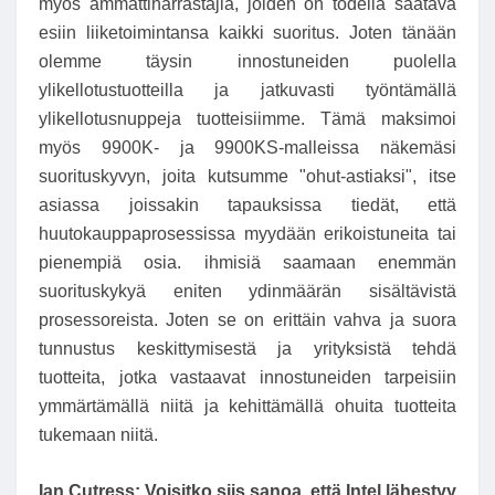
myös ammattiharrastajia, joiden on todella saatava
esiin liiketoimintansa kaikki suoritus. Joten tänään
olemme täysin innostuneiden puolella
ylikellotustuotteilla ja jatkuvasti työntämällä
ylikellotusnuppeja tuotteisiimme. Tämä maksimoi
myös 9900K- ja 9900KS-malleissa näkemäsi
suorituskyvyn, joita kutsumme "ohut-astiaksi", itse
asiassa joissakin tapauksissa tiedät, että
huutokauppaprosessissa myydään erikoistuneita tai
pienempiä osia. ihmisiä saamaan enemmän
suorituskykyä eniten ydinmäärän sisältävistä
prosessoreista. Joten se on erittäin vahva ja suora
tunnustus keskittymisestä ja yrityksistä tehdä
tuotteita, jotka vastaavat innostuneiden tarpeisiin
ymmärtämällä niitä ja kehittämällä ohuita tuotteita
tukemaan niitä.
Ian Cutress:
Voisitko siis sanoa, että Intel lähestyy