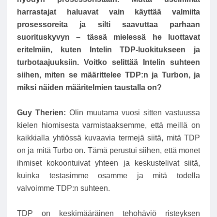
harrastajat haluavat vain käyttää valmiita
prosessoreita ja silti saavuttaa parhaan
suorituskyvyn – tässä mielessä he luottavat
eritelmiin, kuten Intelin TDP-luokitukseen ja
turbotaajuuksiin. Voitko selittää Intelin suhteen
siihen, miten se määrittelee TDP:n ja Turbon, ja
miksi näiden määritelmien taustalla on?
Guy Therien:
Olin muutama vuosi sitten vastuussa
kielen hiomisesta varmistaaksemme, että meillä on
kaikkialla yhtiössä kuvaavia termejä siitä, mitä TDP
on ja mitä Turbo on. Tämä perustui siihen, että monet
ihmiset kokoontuivat yhteen ja keskustelivat siitä,
kuinka testasimme osamme ja mitä todella
valvoimme TDP:n suhteen.
TDP on keskimääräinen tehohäviö risteyksen