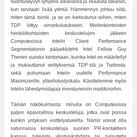
suorituskyvyn lyhyellä aikavälillä ja skaalata takaisin,
kun tarvitaan lisää ytimiä. Hämmennys johtuu siitä,
miten tämä toimii, ja se on kietoutunut siihen, miten
TDP liittyy virrankulutukseen. Mielenkiintoisten
henkilökohtaisten keskustelujen jälkeen
Computexissa Intelin Client Performance
Segmentationin pääarkkitehti Intel Fellow Guy
Therien suostui kertomaan, kuinka Intel on määritellyt
ja mukauttanut selityksensä TDP:stä ja Turbosta,
sekä puhumaan Intelin uudelle Performance
Maximizerille. ylikellotustyökalu. Käsittelemme myös
Intelin lähestymistapaa innostuneisiin markkinoihin.
Tämän näkökulmasta: minulla on Computexissa
paljon epävirallisia keskusteluja, jotka ovat poissa
kunkin yrityksen esittelyalueelta. Nämä voivat olla
satunnaisia ​​keskusteluja suorien PR-kontaktieni
kanssa, tulevista yksityiskohdista tai palautetta