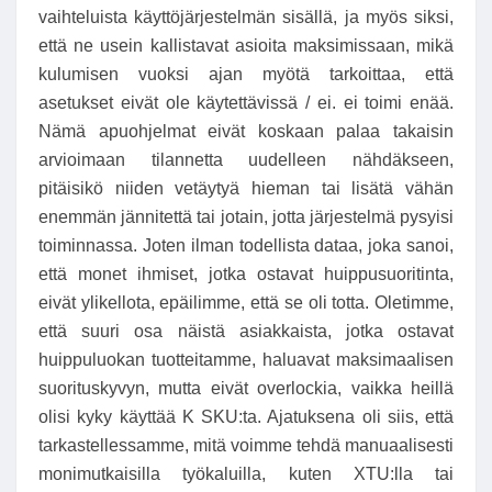
vaihteluista käyttöjärjestelmän sisällä, ja myös siksi,
että ne usein kallistavat asioita maksimissaan, mikä
kulumisen vuoksi ajan myötä tarkoittaa, että
asetukset eivät ole käytettävissä / ei. ei toimi enää.
Nämä apuohjelmat eivät koskaan palaa takaisin
arvioimaan tilannetta uudelleen nähdäkseen,
pitäisikö niiden vetäytyä hieman tai lisätä vähän
enemmän jännitettä tai jotain, jotta järjestelmä pysyisi
toiminnassa. Joten ilman todellista dataa, joka sanoi,
että monet ihmiset, jotka ostavat huippusuoritinta,
eivät ylikellota, epäilimme, että se oli totta. Oletimme,
että suuri osa näistä asiakkaista, jotka ostavat
huippuluokan tuotteitamme, haluavat maksimaalisen
suorituskyvyn, mutta eivät overlockia, vaikka heillä
olisi kyky käyttää K SKU:ta. Ajatuksena oli siis, että
tarkastellessamme, mitä voimme tehdä manuaalisesti
monimutkaisilla työkaluilla, kuten XTU:lla tai