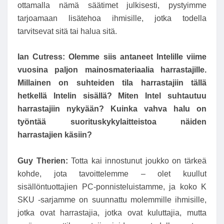
ottamalla nämä säätimet julkisesti, pystyimme
tarjoamaan lisätehoa ihmisille, jotka todella
tarvitsevat sitä tai halua sitä.
Ian Cutress:
Olemme siis antaneet Intelille viime
vuosina paljon mainosmateriaalia harrastajille.
Millainen on suhteiden tila harrastajiin tällä
hetkellä Intelin sisällä? Miten Intel suhtautuu
harrastajiin nykyään? Kuinka vahva halu on
työntää suorituskykylaitteistoa näiden
harrastajien käsiin?
Guy Therien:
Totta kai innostunut joukko on tärkeä
kohde, jota tavoittelemme – olet kuullut
sisällöntuottajien PC-ponnisteluistamme, ja koko K
SKU -sarjamme on suunnattu molemmille ihmisille,
jotka ovat harrastajia, jotka ovat kuluttajia, mutta