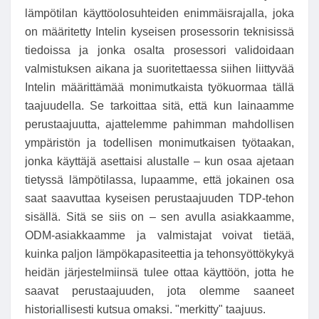
lämpötilan käyttöolosuhteiden enimmäisrajalla, joka
on määritetty Intelin kyseisen prosessorin teknisissä
tiedoissa ja jonka osalta prosessori validoidaan
valmistuksen aikana ja suoritettaessa siihen liittyvää
Intelin määrittämää monimutkaista työkuormaa tällä
taajuudella. Se tarkoittaa sitä, että kun lainaamme
perustaajuutta, ajattelemme pahimman mahdollisen
ympäristön ja todellisen monimutkaisen työtaakan,
jonka käyttäjä asettaisi alustalle – kun osaa ajetaan
tietyssä lämpötilassa, lupaamme, että jokainen osa
saat saavuttaa kyseisen perustaajuuden TDP-tehon
sisällä. Sitä se siis on – sen avulla asiakkaamme,
ODM-asiakkaamme ja valmistajat voivat tietää,
kuinka paljon lämpökapasiteettia ja tehonsyöttökykyä
heidän järjestelmiinsä tulee ottaa käyttöön, jotta he
saavat perustaajuuden, jota olemme saaneet
historiallisesti kutsua omaksi. "merkitty" taajuus.