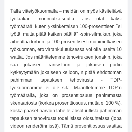
Tällä viitetyökuormalla – meidän on myös käsiteltävä
työtaakan monimutkaisuutta. Jos otat kaksi
työmäärää, kuten yksinkertaisen 100-prosenttisen "ei
työtä, mutta pitää kaiken päällä" -spin-silmukan, joka
aiheuttaa turbon, ja 100-prosenttisesti monimutkaisen
työkuorman, ero virrankulutuksessa voi olla useita 10
wattia. Jos määrittelemme tehoviruksen jonakin, joka
saa jokaisen transistorin ja jokaisen portin
kytkeytymään jokaiseen kelloon, n pitää ehdottoman
pahimman tapauksen tehovirusta - TDP-
työkuormamme ei ole sitä. Määrittelemme TDP:n
työmäärällä, joka on prosenttiosuus pahimmasta
skenaariosta (korkea prosenttiosuus, mutta ei 100 %),
koska pääset harvoin lähelle absoluuttista pahimman
tapauksen tehovirusta todellisissa olosuhteissa (jopa
videon renderöinnissä). Tämä prosenttiosuus saattaa