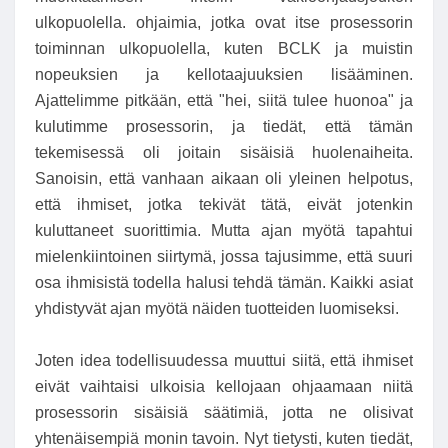
ulkopuolella. ohjaimia, jotka ovat itse prosessorin
toiminnan ulkopuolella, kuten BCLK ja muistin
nopeuksien ja kellotaajuuksien lisääminen.
Ajattelimme pitkään, että "hei, siitä tulee huonoa" ja
kulutimme prosessorin, ja tiedät, että tämän
tekemisessä oli joitain sisäisiä huolenaiheita.
Sanoisin, että vanhaan aikaan oli yleinen helpotus,
että ihmiset, jotka tekivät tätä, eivät jotenkin
kuluttaneet suorittimia. Mutta ajan myötä tapahtui
mielenkiintoinen siirtymä, jossa tajusimme, että suuri
osa ihmisistä todella halusi tehdä tämän. Kaikki asiat
yhdistyvät ajan myötä näiden tuotteiden luomiseksi.
Joten idea todellisuudessa muuttui siitä, että ihmiset
eivät vaihtaisi ulkoisia kellojaan ohjaamaan niitä
prosessorin sisäisiä säätimiä, jotta ne olisivat
yhtenäisempiä monin tavoin. Nyt tietysti, kuten tiedät,