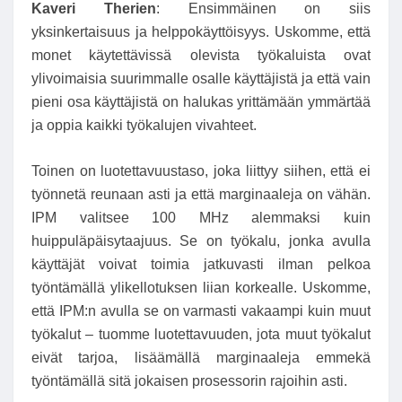
Kaveri
Therien
: Ensimmäinen on siis
yksinkertaisuus ja helppokäyttöisyys. Uskomme, että
monet käytettävissä olevista työkaluista ovat
ylivoimaisia ​​suurimmalle osalle käyttäjistä ja että vain
pieni osa käyttäjistä on halukas yrittämään ymmärtää
ja oppia kaikki työkalujen vivahteet.
Toinen on luotettavuustaso, joka liittyy siihen, että ei
työnnetä reunaan asti ja että marginaaleja on vähän.
IPM valitsee 100 MHz alemmaksi kuin
huippuläpäisytaajuus. Se on työkalu, jonka avulla
käyttäjät voivat toimia jatkuvasti ilman pelkoa
työntämällä ylikellotuksen liian korkealle. Uskomme,
että IPM:n avulla se on varmasti vakaampi kuin muut
työkalut – tuomme luotettavuuden, jota muut työkalut
eivät tarjoa, lisäämällä marginaaleja emmekä
työntämällä sitä jokaisen prosessorin rajoihin asti.