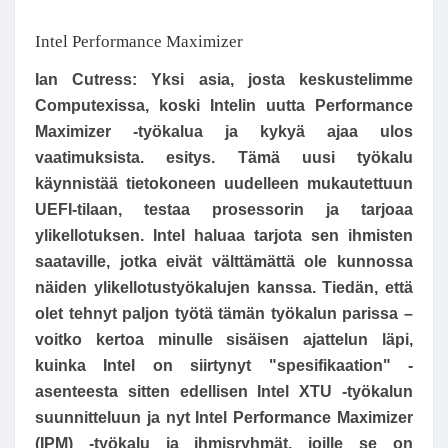
Intel Performance Maximizer
Ian Cutress:
Yksi ​​asia, josta keskustelimme
Computexissa, koski Intelin uutta Performance
Maximizer -työkalua ja kykyä ajaa ulos
vaatimuksista. esitys. Tämä uusi työkalu
käynnistää tietokoneen uudelleen mukautettuun
UEFI-tilaan, testaa prosessorin ja tarjoaa
ylikellotuksen. Intel haluaa tarjota sen ihmisten
saataville, jotka eivät välttämättä ole kunnossa
näiden ylikellotustyökalujen kanssa. Tiedän, että
olet tehnyt paljon työtä tämän työkalun parissa –
voitko kertoa minulle sisäisen ajattelun läpi,
kuinka Intel on siirtynyt "spesifikaation" -
asenteesta sitten edellisen Intel XTU -työkalun
suunnitteluun ja nyt Intel Performance Maximizer
(IPM) -työkalu ja ihmisryhmät, joille se on