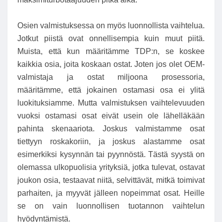
Osien valmistuksessa on myös luonnollista vaihtelua.
Jotkut piistä ovat onnellisempia kuin muut piitä.
Muista, että kun määritämme TDP:n, se koskee
kaikkia osia, joita koskaan ostat. Joten jos olet OEM-
valmistaja ja ostat miljoona prosessoria,
määritämme, että jokainen ostamasi osa ei ylitä
luokituksiamme. Mutta valmistuksen vaihtelevuuden
vuoksi ostamasi osat eivät usein ole lähelläkään
pahinta skenaariota. Joskus valmistamme osat
tiettyyn roskakoriin, ja joskus alastamme osat
esimerkiksi kysynnän tai pyynnöstä. Tästä syystä on
olemassa ulkopuolisia yrityksiä, jotka tulevat, ostavat
joukon osia, testaavat niitä, selvittävät, mitkä toimivat
parhaiten, ja myyvät jälleen nopeimmat osat. Heille
se on vain luonnollisen tuotannon vaihtelun
hyödyntämistä.