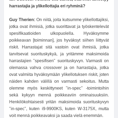
harrastajia ja ylikellottajia eri ryhminä?
Guy Therien:
On niitä, joita kutsumme ylikellottajiksi,
jotka ovat ihmisiä, jotka suorittavat ja työskentelevät
spesifikaatioiden ulkopuolella. Hyväksymme
poikkeavan [toiminnan], jos hyväksyt siihen liittyvät
riskit. Harrastajat sitä vastoin ovat ihmisiä, jotka
tarvitsevat suorituskykyä, ja yritämme maksimoida
harrastajien "spesifisen" suorituskyvyn. Varmasti on
olemassa vahva crossover ja on harrastajia, jotka
ovat valmiita hyväksymään ylikellotuksen riskit, joten
näiden kahden välillä on varmasti sekoitus. Mutta
olemme myös keskittyneet "in-spec" -toimintoihin
sekä kykyyn mennä poikkeaviin ominaisuuksiin.
Henkilökohtaisesti yritän maksimoida suorituskyvyn
"in-spec", kuten i9-9900KS, kuten W-3175X, mutta
voit mennä poikkeavaksi ja saada vielä enemmän.