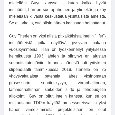
mielelläni Guyn kanssa – kuten kaikki hyvät
insinöörit, hän on suorapuheinen ja ytimekäs ja käy
mielellään kiivasta keskustelua yksittäisistä aiheista.
Se ei tarkoita, että olisin hänen kanssaan helpottanut.
Guy Therien on yksi niistä pitkäikäisistä Intelin "lifer"-
insinööreistä, jotka näyttävät pysyvän mukana
vuosikymmeniä. Hän on työskennellyt yrityksessä
helmikuusta 1993 lähtien ja siirtynyt eri alustan
suunnittelutehtäviin, kunnes hänestä tuli yrityksen
stipendiaatti tammikuussa 2018. Hänellä on 25
yhdysvaltalaista patenttia, lähes yksinomaan
prosessorin suorituskyvyn, virranhallinnan,
lämmönhallinnan, säikeiden siirto ja tehobudjetin
allokointi. Guy on ollut Intelin kanssa, kun se on
mukauttanut TDP:n käyttöä prosessoreissa, ja yksi
hänen viimeisimmistä projekteistaan ​​on ollut