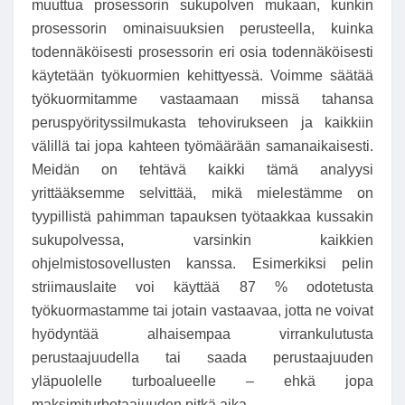
muuttua prosessorin sukupolven mukaan, kunkin
prosessorin ominaisuuksien perusteella, kuinka
todennäköisesti prosessorin eri osia todennäköisesti
käytetään työkuormien kehittyessä. Voimme säätää
työkuormitamme vastaamaan missä tahansa
peruspyörityssilmukasta tehovirukseen ja kaikkiin
välillä tai jopa kahteen työmäärään samanaikaisesti.
Meidän on tehtävä kaikki tämä analyysi
yrittääksemme selvittää, mikä mielestämme on
tyypillistä pahimman tapauksen työtaakkaa kussakin
sukupolvessa, varsinkin kaikkien
ohjelmistosovellusten kanssa. Esimerkiksi pelin
striimauslaite voi käyttää 87 % odotetusta
työkuormastamme tai jotain vastaavaa, jotta ne voivat
hyödyntää alhaisempaa virrankulutusta
perustaajuudella tai saada perustaajuuden
yläpuolelle turboalueelle – ehkä jopa
maksimiturbotaajuuden pitkä aika.