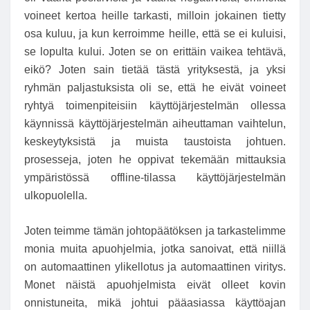
voineet kertoa heille tarkasti, milloin jokainen tietty
osa kuluu, ja kun kerroimme heille, että se ei kuluisi,
se lopulta kului. Joten se on erittäin vaikea tehtävä,
eikö? Joten sain tietää tästä yrityksestä, ja yksi
ryhmän paljastuksista oli se, että he eivät voineet
ryhtyä toimenpiteisiin käyttöjärjestelmän ollessa
käynnissä käyttöjärjestelmän aiheuttaman vaihtelun,
keskeytyksistä ja muista taustoista johtuen.
prosesseja, joten he oppivat tekemään mittauksia
ympäristössä offline-tilassa käyttöjärjestelmän
ulkopuolella.
Joten teimme tämän johtopäätöksen ja tarkastelimme
monia muita apuohjelmia, jotka sanoivat, että niillä
on automaattinen ylikellotus ja automaattinen viritys.
Monet näistä apuohjelmista eivät olleet kovin
onnistuneita, mikä johtui pääasiassa käyttöajan