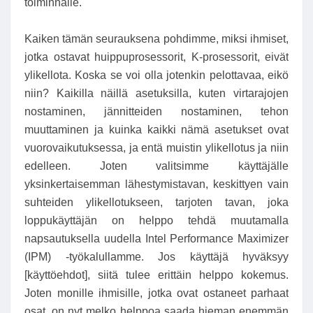
toiminnalle.
Kaiken tämän seurauksena pohdimme, miksi ihmiset,
jotka ostavat huippuprosessorit, K-prosessorit, eivät
ylikellota. Koska se voi olla jotenkin pelottavaa, eikö
niin? Kaikilla näillä asetuksilla, kuten virtarajojen
nostaminen, jännitteiden nostaminen, tehon
muuttaminen ja kuinka kaikki nämä asetukset ovat
vuorovaikutuksessa, ja entä muistin ylikellotus ja niin
edelleen. Joten valitsimme käyttäjälle
yksinkertaisemman lähestymistavan, keskittyen vain
suhteiden ylikellotukseen, tarjoten tavan, joka
loppukäyttäjän on helppo tehdä muutamalla
napsautuksella uudella Intel Performance Maximizer
(IPM) -työkalullamme. Jos käyttäjä hyväksyy
[käyttöehdot], siitä tulee erittäin helppo kokemus.
Joten monille ihmisille, jotka ovat ostaneet parhaat
osat, on nyt melko helppoa saada hieman enemmän