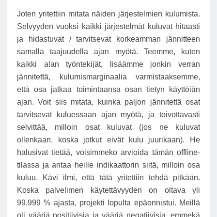
Joten yritettiin mitata näiden järjestelmien kulumista.
Selvyyden vuoksi kaikki järjestelmät kuluvat hitaasti
ja hidastuvat / tarvitsevat korkeamman jännitteen
samalla taajuudella ajan myötä. Teemme, kuten
kaikki alan työntekijät, lisäämme jonkin verran
jännitettä, kulumismarginaalia varmistaaksemme,
että osa jatkaa toimintaansa osan tietyn käyttöiän
ajan. Voit siis mitata, kuinka paljon jännitettä osat
tarvitsevat kuluessaan ajan myötä, ja toivottavasti
selvittää, milloin osat kuluvat (jos ne kuluvat
ollenkaan, koska jotkut eivät kulu juurikaan). He
halusivat tietää, voisimmeko arvioida tämän offline-
tilassa ja antaa heille indikaattorin siitä, milloin osa
kuluu. Kävi ilmi, että tätä yritettiin tehdä pitkään.
Koska palvelimen käytettävyyden on oltava yli
99,999 % ajasta, projekti lopulta epäonnistui. Meillä
oli vääriä positiivisia ja vääriä negatiivisia, emmekä