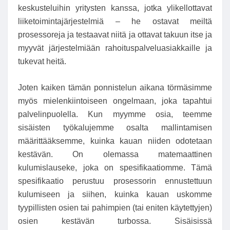
keskusteluihin yritysten kanssa, jotka ylikellottavat
liiketoimintajärjestelmiä – he ostavat meiltä
prosessoreja ja testaavat niitä ja ottavat takuun itse ja
myyvät järjestelmiään rahoituspalveluasiakkaille ja
tukevat heitä.
Joten kaiken tämän ponnistelun aikana törmäsimme
myös mielenkiintoiseen ongelmaan, joka tapahtui
palvelinpuolella. Kun myymme osia, teemme
sisäisten työkalujemme osalta mallintamisen
määrittääksemme, kuinka kauan niiden odotetaan
kestävän. On olemassa matemaattinen
kulumislauseke, joka on spesifikaatiomme. Tämä
spesifikaatio perustuu prosessorin ennustettuun
kulumiseen ja siihen, kuinka kauan uskomme
tyypillisten osien tai pahimpien (tai eniten käytettyjen)
osien kestävän turbossa. Sisäisissä