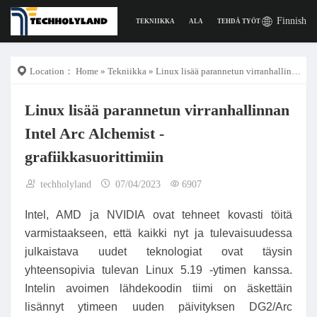
Finnish
TEKNIIKKA
ALA
TEHDÄ TYÖTÄ
DIGITAAL
Location：
Home
»
Tekniikka
» Linux lisää parannetun virranhallinnan Intel Arc Alchemist -grafiikkasuorittimiin
Linux lisää parannetun virranhallinnan
Intel Arc Alchemist -
grafiikkasuorittimiin
techholyland
07/04/2023
6907
Intel, AMD ja NVIDIA ovat tehneet kovasti töitä
varmistaakseen, että kaikki nyt ja tulevaisuudessa
julkaistava uudet teknologiat ovat täysin
yhteensopivia tulevan Linux 5.19 -ytimen kanssa.
Intelin avoimen lähdekoodin tiimi on äskettäin
lisännyt ytimeen uuden päivityksen DG2/Arc