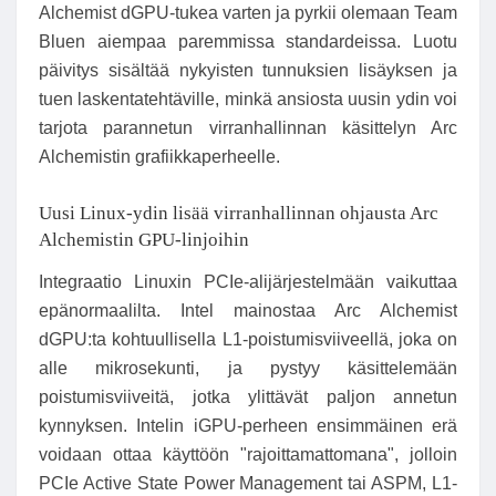
Alchemist dGPU-tukea varten ja pyrkii olemaan Team
Bluen aiempaa paremmissa standardeissa. Luotu
päivitys sisältää nykyisten tunnuksien lisäyksen ja
tuen laskentatehtäville, minkä ansiosta uusin ydin voi
tarjota parannetun virranhallinnan käsittelyn Arc
Alchemistin grafiikkaperheelle.
Uusi Linux-ydin lisää virranhallinnan ohjausta Arc
Alchemistin GPU-linjoihin
Integraatio Linuxin PCIe-alijärjestelmään vaikuttaa
epänormaalilta. Intel mainostaa Arc Alchemist
dGPU:ta kohtuullisella L1-poistumisviiveellä, joka on
alle mikrosekunti, ja pystyy käsittelemään
poistumisviiveitä, jotka ylittävät paljon annetun
kynnyksen. Intelin iGPU-perheen ensimmäinen erä
voidaan ottaa käyttöön "rajoittamattomana", jolloin
PCIe Active State Power Management tai ASPM, L1-