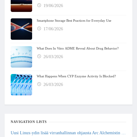
19/06/2026
Smartphone Storage Best Practices for Everyday Use
17/06/2026
What Does In Vitro ADME Reveal About Drug Behavior?
26/03/2026
What Happens When CYP Enzyme Activity Is Blocked?
26/03/2026
NAVIGATION LISTS
Uusi Linux-ydin lisää virranhallinnan ohjausta Arc Alchemistin GPU-linjoihin