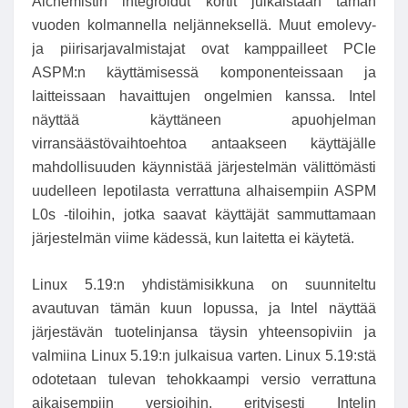
Alchemistin integroidut kortit julkaistaan ​​tämän
vuoden kolmannella neljänneksellä. Muut emolevy-
ja piirisarjavalmistajat ovat kamppailleet PCIe
ASPM:n käyttämisessä komponenteissaan ja
laitteissaan havaittujen ongelmien kanssa. Intel
näyttää käyttäneen apuohjelman
virransäästövaihtoehtoa antaakseen käyttäjälle
mahdollisuuden käynnistää järjestelmän välittömästi
uudelleen lepotilasta verrattuna alhaisempiin ASPM
L0s -tiloihin, jotka saavat käyttäjät sammuttamaan
järjestelmän viime kädessä, kun laitetta ei käytetä.
Linux 5.19:n yhdistämisikkuna on suunniteltu
avautuvan tämän kuun lopussa, ja Intel näyttää
järjestävän tuotelinjansa täysin yhteensopiviin ja
valmiina Linux 5.19:n julkaisua varten. Linux 5.19:stä
odotetaan tulevan tehokkaampi versio verrattuna
aikaisempiin versioihin, erityisesti Intelin