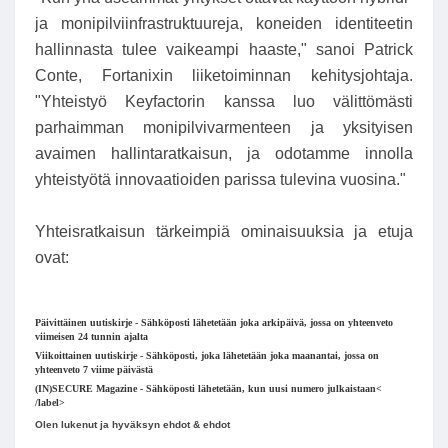
ja monipilviinfrastruktuureja, koneiden identiteetin
hallinnasta tulee vaikeampi haaste," sanoi Patrick
Conte, Fortanixin liiketoiminnan kehitysjohtaja.
"Yhteistyö Keyfactorin kanssa luo välittömästi
parhaimman monipilvivarmenteen ja yksityisen
avaimen hallintaratkaisun, ja odotamme innolla
yhteistyötä innovaatioiden parissa tulevina vuosina."
Yhteisratkaisun tärkeimpiä ominaisuuksia ja etuja
ovat:
Päivittäinen uutiskirje
- Sähköposti lähetetään joka arkipäivä, jossa on yhteenveto
viimeisen 24 tunnin ajalta
Viikoittainen uutiskirje
- Sähköposti, joka lähetetään joka maanantai, jossa on
yhteenveto 7 viime päivästä
(IN)SECURE Magazine
- Sähköposti lähetetään, kun uusi numero julkaistaan<
/label>
Olen lukenut ja hyväksyn ehdot & ehdot