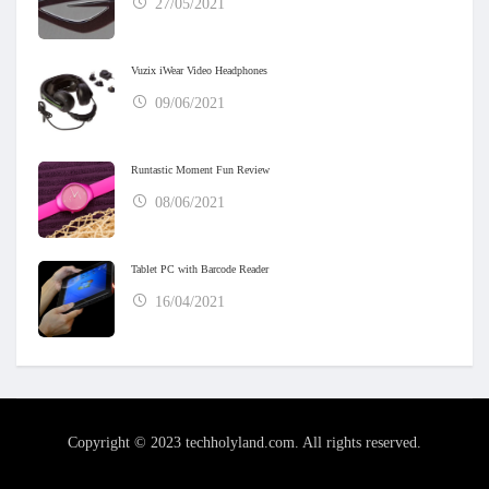
27/05/2021
Vuzix iWear Video Headphones
09/06/2021
Runtastic Moment Fun Review
08/06/2021
Tablet PC with Barcode Reader
16/04/2021
Copyright © 2023 techholyland.com. All rights reserved.