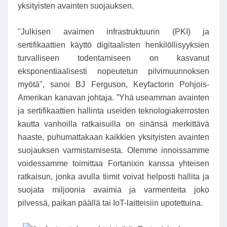
yksityisten avainten suojauksen.
"Julkisen avaimen infrastruktuurin (PKI) ja
sertifikaattien käyttö digitaalisten henkilöllisyyksien
turvalliseen todentamiseen on kasvanut
eksponentiaalisesti nopeutetun pilvimuunnoksen
myötä", sanoi BJ Ferguson, Keyfactorin Pohjois-
Amerikan kanavan johtaja. ”Yhä useamman avainten
ja sertifikaattien hallinta useiden teknologiakerrosten
kautta vanhoilla ratkaisuilla on sinänsä merkittävä
haaste, puhumattakaan kaikkien yksityisten avainten
suojauksen varmistamisesta. Olemme innoissamme
voidessamme toimittaa Fortanixin kanssa yhteisen
ratkaisun, jonka avulla tiimit voivat helposti hallita ja
suojata miljoonia avaimia ja varmenteita joko
pilvessä, paikan päällä tai IoT-laitteisiin upotettuina.