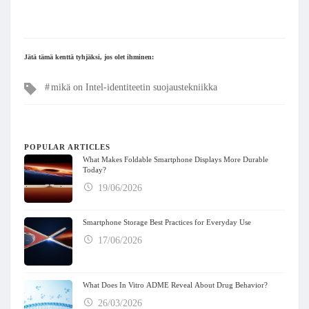
Jätä tämä kenttä tyhjäksi, jos olet ihminen:
Tags
mikä on Intel-identiteetin suojaustekniikka
POPULAR ARTICLES
What Makes Foldable Smartphone Displays More Durable
Today?
19/06/2026
Smartphone Storage Best Practices for Everyday Use
17/06/2026
What Does In Vitro ADME Reveal About Drug Behavior?
26/03/2026