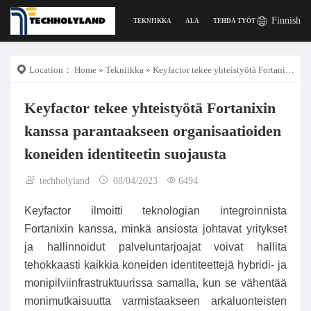
Finnish
TEKNIIKKA
ALA
TEHDÄ TYÖTÄ
DIGITAAL
Location：
Home
»
Tekniikka
» Keyfactor tekee yhteistyötä Fortanixin kanssa parantaakseen organisaatioiden koneiden identiteetin suojausta
Keyfactor tekee yhteistyötä Fortanixin
kanssa parantaakseen organisaatioiden
koneiden identiteetin suojausta
techholyland
08/04/2023
6494
Keyfactor ilmoitti teknologian integroinnista
Fortanixin kanssa, minkä ansiosta johtavat yritykset
ja hallinnoidut palveluntarjoajat voivat hallita
tehokkaasti kaikkia koneiden identiteettejä hybridi- ja
monipilviinfrastruktuurissa samalla, kun se vähentää
monimutkaisuutta varmistaakseen arkaluonteisten