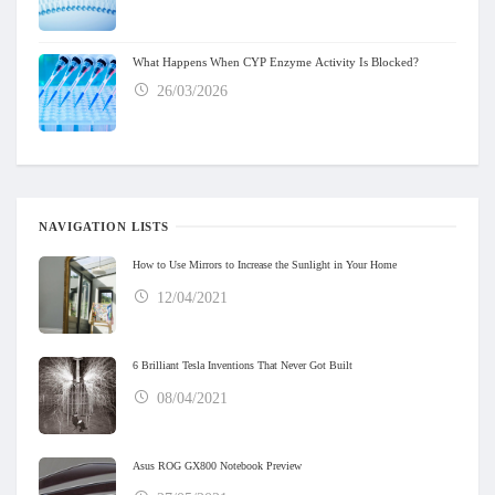
What Happens When CYP Enzyme Activity Is Blocked?
26/03/2026
NAVIGATION LISTS
How to Use Mirrors to Increase the Sunlight in Your Home
12/04/2021
6 Brilliant Tesla Inventions That Never Got Built
08/04/2021
Asus ROG GX800 Notebook Preview