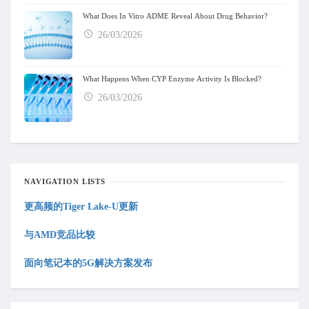
What Does In Vitro ADME Reveal About Drug Behavior?
26/03/2026
What Happens When CYP Enzyme Activity Is Blocked?
26/03/2026
NAVIGATION LISTS
更高频的T
iger Lake-U
更新
与A
MD
竞品
比较
面向笔记本的
5
G
解决方案发布