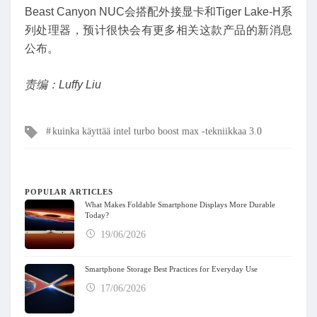
Beast Canyon NUC会搭配外接显卡和Tiger Lake-H系
列处理器，预计很快会有更多相关这款产品的新消息
公布。
责编：Luffy Liu
Tags
kuinka käyttää intel turbo boost max -tekniikkaa 3.0
POPULAR ARTICLES
What Makes Foldable Smartphone Displays More Durable
Today?
19/06/2026
Smartphone Storage Best Practices for Everyday Use
17/06/2026