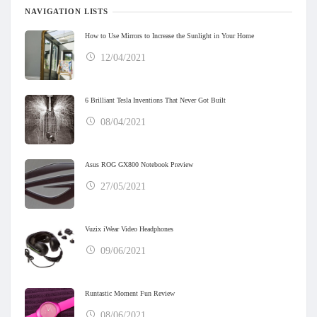
NAVIGATION LISTS
How to Use Mirrors to Increase the Sunlight in Your Home
12/04/2021
6 Brilliant Tesla Inventions That Never Got Built
08/04/2021
Asus ROG GX800 Notebook Preview
27/05/2021
Vuzix iWear Video Headphones
09/06/2021
Runtastic Moment Fun Review
08/06/2021