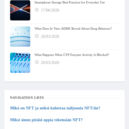
Smartphone Storage Best Practices for Everyday Use
17/06/2026
What Does In Vitro ADME Reveal About Drug Behavior?
26/03/2026
What Happens When CYP Enzyme Activity Is Blocked?
26/03/2026
NAVIGATION LISTS
Mikä on NFT ja miksi kuluttaa miljoonia NFT:iin?
Miksi sinun pitäisi oppia tekemään NFT?