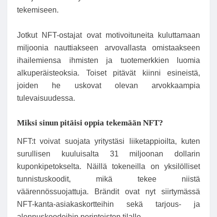
tekemiseen.
Jotkut NFT-ostajat ovat motivoituneita kuluttamaan
miljoonia nauttiakseen arvovallasta omistaakseen
ihailemiensa ihmisten ja tuotemerkkien luomia
alkuperäisteoksia. Toiset pitävät kiinni esineistä,
joiden he uskovat olevan arvokkaampia
tulevaisuudessa.
Miksi sinun pitäisi oppia tekemään NFT?
NFT:t voivat suojata yritystäsi liiketappioilta, kuten
surullisen kuuluisalta 31 miljoonan dollarin
kuponkipetokselta. Näillä tokeneilla on yksilölliset
tunnistuskoodit, mikä tekee niistä
väärennössuojattuja. Brändit ovat nyt siirtymässä
NFT-kanta-asiakaskortteihin sekä tarjous- ja
alennuskoodeihin perinteisten tilalle.