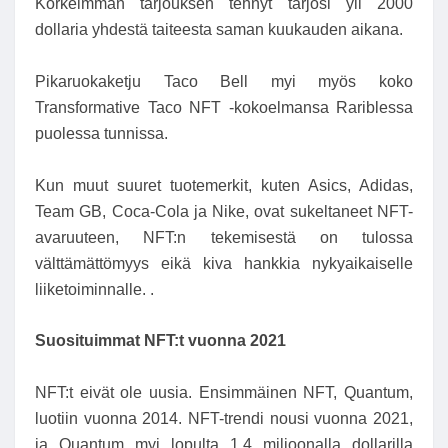
Korkeimman tarjouksen tehnyt tarjosi yli 2000
dollaria yhdestä taiteesta saman kuukauden aikana.
Pikaruokaketju Taco Bell myi myös koko
Transformative Taco NFT -kokoelmansa Rariblessa
puolessa tunnissa.
Kun muut suuret tuotemerkit, kuten Asics, Adidas,
Team GB, Coca-Cola ja Nike, ovat sukeltaneet NFT-
avaruuteen, NFT:n tekemisestä on tulossa
välttämättömyys eikä kiva hankkia nykyaikaiselle
liiketoiminnalle. .
Suosituimmat NFT:t vuonna 2021
NFT:t eivät ole uusia. Ensimmäinen NFT, Quantum,
luotiin vuonna 2014. NFT-trendi nousi vuonna 2021,
ja Quantum myi lopulta 1,4 miljoonalla dollarilla