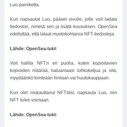
Luo-painiketta.
Kun napsautat Luo, pääset sivulle, jolle voit ladata
tiedoston, nimetä sen ja lisätä kuvauksen. OpenSea
edellyttää, että lataat muotokohtaisia ​​NFT-tiedostoja.
Lähde:
OpenSea-tuki
t
Voit hallita NFT:n eri puolia, kuten kopioitavien
kopioiden määrää, haluamaasi lohkoketjua ja sitä,
myydäänkö kiinteään hintaan vai huutokauppaan.
Kun olet mukauttanut NFT:täsi, napsauta Luo, niin
NFT tulee voimaan.
Lähde:
OpenSea-tuki
t