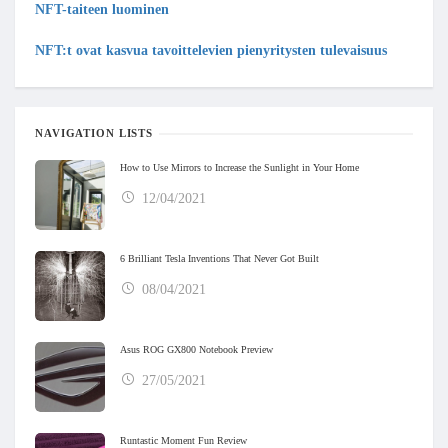
NFT-taiteen luominen
NFT:t ovat kasvua tavoittelevien pienyritysten tulevaisuus
NAVIGATION LISTS
How to Use Mirrors to Increase the Sunlight in Your Home
12/04/2021
6 Brilliant Tesla Inventions That Never Got Built
08/04/2021
Asus ROG GX800 Notebook Preview
27/05/2021
Runtastic Moment Fun Review