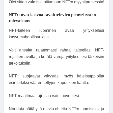
Olet sitten valmis aloittamaan NFT:n myyntiprosessin!
NFT:t ovat kasvua tavoittelevien pienyritysten
tulevaisuus
NFT-taiteen luominen avaa yrityksellesi
kasvumahdollisuuksia.
Voit ansaita rajattomasti rahaa taiteellasi NFT-
rojaltien avulla ja kerätä varoja yrityksellesi tärkeisiin
tarkoituksiin.
NFT:t suojaavat yritystäsi myös käteistappioilta
esimerkiksi väärennettyjen kuponkien kautta.
NFT-maailmaa rajoittaa vain luovuutesi.
Noudata näitä yllä olevia ohjeita NFT:n luomiseksi ja