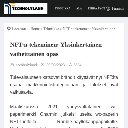
Finnish
TEKNIIKKA
ALA
TEHDÄ TYÖTÄ
DIGITAAL
Location：
Home
»
Tekniikka
» NFT:n tekeminen: Yksinkertainen vaiheittainen opas
NFT:n tekeminen: Yksinkertainen
vaiheittainen opas
techholyland
09/03/2023
3824
Tulevaisuuteen katsovat brändit käyttävät nyt NFT:itä
osana markkinointistrategioitaan, ja tulokset ovat
vaikuttavia.
Maaliskuussa 2021 yhdysvaltalainen wc-
paperimerkki Charmin julkaisi useita wc-paperin
NFT-tuotteita Rarible-näyttökauppapaikalle.