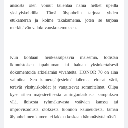
ansiosta olen voinut tallentaa nämä hetket upeilla
yksityiskohdilla. Tämä älypuhelin tarjoaa yhden
etukameran ja kolme takakameraa, joten se tarjoaa
merkittävän valokuvauskokemuksen.
Kun kohtaan henkeäsalpaavia maisemia, todistan
ikimuistoisen tapahtuman tai haluan yksinkertaisesti
dokumentoida arkielämän vivahteita, HONOR 70 on aina
valmiina. Sen kamerajärjestelmä tallentaa eloisat värit,
terävät yksityiskohdat ja vangitsevat sommitelmat. Olipa
kyse sitten majesteettisesta auringonlaskusta kampuksen
yllä, iloisesta ryhmäkuvasta ystävien kanssa tai
improvisoidusta otoksesta luonnon kauneudesta, tämän
älypuhelimen kamera ei lakkaa koskaan hämmästyttämästä.