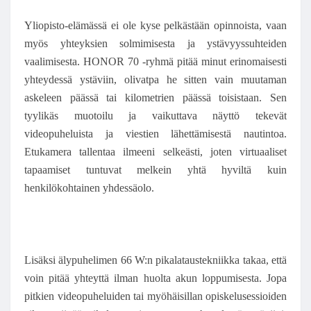
Yliopisto-elämässä ei ole kyse pelkästään opinnoista, vaan
myös yhteyksien solmimisesta ja ystävyyssuhteiden
vaalimisesta. HONOR 70 -ryhmä pitää minut erinomaisesti
yhteydessä ystäviin, olivatpa he sitten vain muutaman
askeleen päässä tai kilometrien päässä toisistaan. Sen
tyylikäs muotoilu ja vaikuttava näyttö tekevät
videopuheluista ja viestien lähettämisestä nautintoa.
Etukamera tallentaa ilmeeni selkeästi, joten virtuaaliset
tapaamiset tuntuvat melkein yhtä hyviltä kuin
henkilökohtainen yhdessäolo.
Lisäksi älypuhelimen 66 W:n pikalataustekniikka takaa, että
voin pitää yhteyttä ilman huolta akun loppumisesta. Jopa
pitkien videopuheluiden tai myöhäisillan opiskelusessioiden