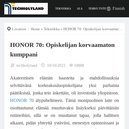
Finnish
TEKNIIKKA
ALA
TEHDÄ TYÖTÄ
DIGITAAL
Location：
Home
»
Tekniikka
» HONOR 70: Opiskelijan korvaamaton kumppani
HONOR 70: Opiskelijan korvaamaton
kumppani
techholyland
10/10/2023
10888
Akateemisen elämän haasteita ja mahdollisuuksia
selvittävänä korkeakouluopiskelijana yksi parhaista
päätöksistä, jonka tein äskettäin, oli investoida yliopistoon.
HONOR 70
älypuhelimeen. Tämä monipuolinen laite on
osoittautunut elämää muuttavaksi lisäykseksi päivittäisiin
rutiineihini, sillä se on muuttanut tapaa, jolla hallitsen
aikaani, pidän yhteyttä ystäviini, menestyn opinnoissani ja