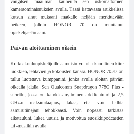
vangitsen maailman kauneutta sen uskomattomien
kameraominaisuuksien avulla. Tässä kattavassa artikkelissa
kutsun sinut mukaani matkalle neljään merkittävään
hetkeen, jolloin HONOR 70 on muuttanut
opiskelijaelämääni.
Päivän aloittaminen oikein
Korkeakouluopiskelijoille aamuisin voi olla kaoottinen kiire
luokkien, tehtävien ja kokousten kanssa. HONOR 70:stä on
tullut luotettava kumppanini, jonka avulla aloitan päiväni
oikealla jalalla. Sen Qualcomm Snapdragon 778G Plus -
suoritin, jossa on kahdeksanytiminen arkkitehtuuri ja 2,5
GHz:n maksimitaajuus, takaa, että voin hallita
aamurutiinejani tehokkaasti. Voin nopeasti tarkistaa
aikatauluni, lukea uutisia ja motivoitua suosikkipodcastien
tai -musiikin avulla.