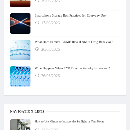
19/06/2026
Smartphone Storage Best Practices for Everyday Use
17/06/2026
What Does In Vitro ADME Reveal About Drug Behavior?
26/03/2026
What Happens When CYP Enzyme Activity Is Blocked?
26/03/2026
NAVIGATION LISTS
How to Use Mirrors to Increase the Sunlight in Your Home