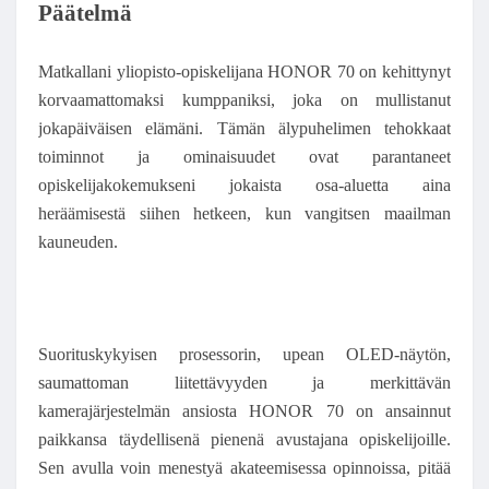
Päätelmä
Matkallani yliopisto-opiskelijana HONOR 70 on kehittynyt
korvaamattomaksi kumppaniksi, joka on mullistanut
jokapäiväisen elämäni. Tämän älypuhelimen tehokkaat
toiminnot ja ominaisuudet ovat parantaneet
opiskelijakokemukseni jokaista osa-aluetta aina
heräämisestä siihen hetkeen, kun vangitsen maailman
kauneuden.
Suorituskykyisen prosessorin, upean OLED-näytön,
saumattoman liitettävyyden ja merkittävän
kamerajärjestelmän ansiosta HONOR 70 on ansainnut
paikkansa täydellisenä pienenä avustajana opiskelijoille.
Sen avulla voin menestyä akateemisessa opinnoissa, pitää