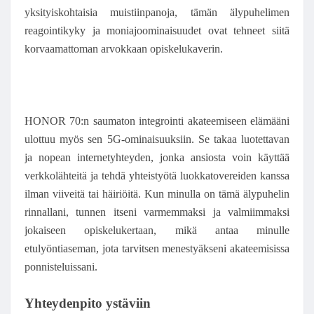
yksityiskohtaisia muistiinpanoja, tämän älypuhelimen
reagointikyky ja moniajoominaisuudet ovat tehneet siitä
korvaamattoman arvokkaan opiskelukaverin.
HONOR 70:n saumaton integrointi akateemiseen elämääni
ulottuu myös sen 5G-ominaisuuksiin. Se takaa luotettavan
ja nopean internetyhteyden, jonka ansiosta voin käyttää
verkkolähteitä ja tehdä yhteistyötä luokkatovereiden kanssa
ilman viiveitä tai häiriöitä. Kun minulla on tämä älypuhelin
rinnallani, tunnen itseni varmemmaksi ja valmiimmaksi
jokaiseen opiskelukertaan, mikä antaa minulle
etulyöntiaseman, jota tarvitsen menestyäkseni akateemisissa
ponnisteluissani.
Yhteydenpito ystäviin