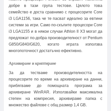
добре в тази група тестове. Цялото това
семейство е доста сравнимо с процесорите Core
i3 LGA1156, така че те пасват идеално за евтини
системи за игри. Само по-скъпите процесори Core
i3 LGA1155 и в някои случаи Athlon II X3 могат да
предложат по-добра производителност от Pentium
G850/G840/G620, когато играта използва
многопоточност достатъчно ефективно.
Архивиране и криптиране
За да тестваме производителността на
процесорите по време на архивиране на данни,
прибягваме до помощната програма за
архивиране WinRAR. Използвайки максимална
степен на компресия, архивираме папка с
множество файлове с общ размер 1,4 GB.