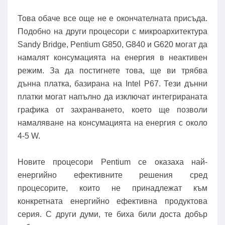
Това обаче все още не е окончателната присъда.
Подобно на други процесори с микроархитектура
Sandy Bridge, Pentium G850, G840 и G620 могат да
намалят консумацията на енергия в неактивен
режим. За да постигнете това, ще ви трябва
дънна платка, базирана на Intel P67. Тези дънни
платки могат напълно да изключат интегрираната
графика от захранването, което ще позволи
намаляване на консумацията на енергия с около
4-5 W.
Новите процесори Pentium се оказаха най-
енергийно ефективните решения сред
процесорите, които не принадлежат към
конкретната енергийно ефективна продуктова
серия. С други думи, те биха били доста добър