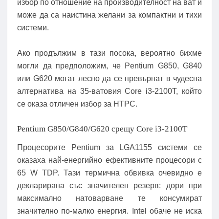
избор по отношение на производителност на ват и
може да са наистина желани за компактни и тихи
системи.
Ако продължим в тази посока, вероятно бихме
могли да предположим, че Pentium G850, G840
или G620 могат лесно да се превърнат в чудесна
алтернатива на 35-ватовия Core i3-2100T, който
се оказа отличен избор за HTPC.
Pentium G850/G840/G620 срещу Core i3-2100T
Процесорите Pentium за LGA1155 системи се
оказаха най-енергийно ефективните процесори с
65 W TDP. Тази термична обвивка очевидно е
декларирана със значителен резерв: дори при
максимално натоварване те консумират
значително по-малко енергия. Intel обаче не иска