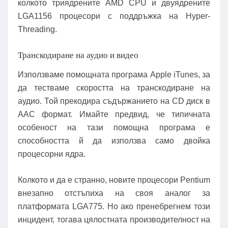
колкото триядрените AMD CPU и двуядрените
LGA1156 процесори с поддръжка на Hyper-
Threading.
Транскодиране на аудио и видео
Използваме помощната програма Apple iTunes, за
да тестваме скоростта на транскодиране на
аудио. Той прекодира съдържанието на CD диск в
AAC формат. Имайте предвид, че типичната
особеност на тази помощна програма е
способността й да използва само двойка
процесорни ядра.
Колкото и да е странно, новите процесори Pentium
внезапно отстъпиха на своя аналог за
платформата LGA775. Но ако пренебрегнем този
инцидент, тогава цялостната производителност на