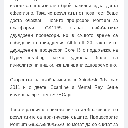
използват произволен брой налични ядра доста
ефективно. Така че резултатът от този тест беше
доста очакван. Новите процесори Pentium за
платформа LGA1155 стават най-бързите
двуядрени процесори, но в същото време са
победени от триядрения Athlon II X3, както и от
двуядрените процесори Core i3 с поддръжка на
Hyper-Threading, което удвоява броя на
изчислителни нишки, изпълнявани едновременно.
Скоростта на изобразяване в Autodesk 3ds max
2011 и с двете, Scanline и Mental Ray, беше
измерена чрез тест SPECapc.
Това е различно приложение за изобразяване, но
резултатите са практически същите. Процесорите
Pentium G850/G840/G620 не могат да се считат за