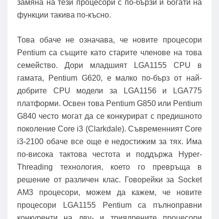
замяна на тези процесори с по-бързи и богати на
функции такива по-късно.
Това обаче не означава, че новите процесори
Pentium са същите като старите членове на това
семейство. Дори младшият LGA1155 CPU в
гамата, Pentium G620, е малко по-бърз от най-
добрите CPU модели за LGA1156 и LGA775
платформи. Освен това Pentium G850 или Pentium
G840 често могат да се конкурират с предишното
поколение Core i3 (Clarkdale). Съвременният Core
i3-2100 обаче все още е недостижим за тях. Има
по-висока тактова честота и поддържа Hyper-
Threading технология, което го превръща в
решение от различен клас. Говорейки за Socket
AM3 процесори, можем да кажем, че новите
процесори LGA1155 Pentium са пълноправни
конкуренти на дву- и триядрените процесори