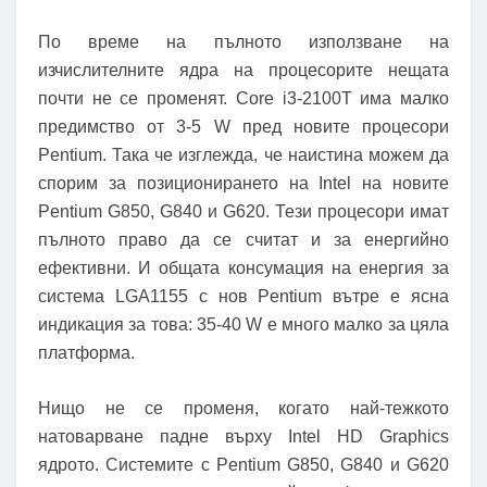
По време на пълното използване на
изчислителните ядра на процесорите нещата
почти не се променят. Core i3-2100T има малко
предимство от 3-5 W пред новите процесори
Pentium. Така че изглежда, че наистина можем да
спорим за позиционирането на Intel на новите
Pentium G850, G840 и G620. Тези процесори имат
пълното право да се считат и за енергийно
ефективни. И общата консумация на енергия за
система LGA1155 с нов Pentium вътре е ясна
индикация за това: 35-40 W е много малко за цяла
платформа.
Нищо не се променя, когато най-тежкото
натоварване падне върху Intel HD Graphics
ядрото. Системите с Pentium G850, G840 и G620