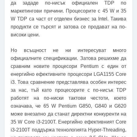
да зададе по-нисък официален TDP по
маркетингови причини. Процесорите с 45 W и 35
W TDP са част от отделен бизнес за Intel. Такива
продукти се търсят и затова се продават на по-
високи цени.
Но всъщност не ни интересуват много
официалните спецификации. Затова решихме да
сравним новите процесори Pentium с един от
енергийно ефективните процесори LGA1155 Core
i3. Това сравнение представлява особен интерес
за нас, тъй като процесорите с по-нисък TDP
работят на по-ниски тактови честоти, което
означава, че 65 W Pentium G850, G840 и G620
може внезапно да станат директни конкуренти на
35 W Core i3-2100T. Енергийно ефективният Core
i3-2100T поддържа технологията Hyper-Threading,