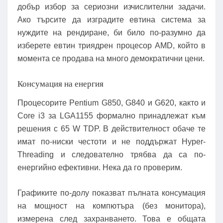
добър избор за сериозни изчислителни задачи.
Ако търсите да изградите евтина система за
нуждите на рендиране, би било по-разумно да
изберете евтин триядрен процесор AMD, който в
момента се продава на много демократични цени.
Консумация на енергия
Процесорите Pentium G850, G840 и G620, както и
Core i3 за LGA1155 формално принадлежат към
решения с 65 W TDP. В действителност обаче те
имат по-ниски честоти и не поддържат Hyper-
Threading и следователно трябва да са по-
енергийно ефективни. Нека да го проверим.
Графиките по-долу показват пълната консумация
на мощност на компютъра (без монитора),
измерена след захранването. Това е общата