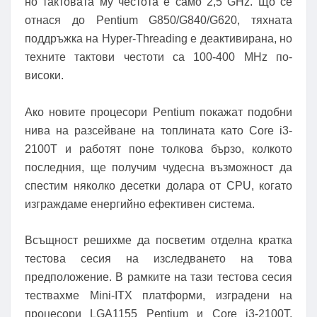
но тактовата му честота е само 2,5 GHz. Що се
отнася до Pentium G850/G840/G620, тяхната
поддръжка на Hyper-Threading е деактивирана, но
техните тактови честоти са 100-400 MHz по-
високи.
Ако новите процесори Pentium покажат подобни
нива на разсейване на топлината като Core i3-
2100T и работят поне толкова бързо, колкото
последния, ще получим чудесна възможност да
спестим няколко десетки долара от CPU, когато
изграждаме енергийно ефективен система.
Всъщност решихме да посветим отделна кратка
тестова сесия на изследването на това
предположение. В рамките на тази тестова сесия
тествахме Mini-ITX платформи, изградени на
процесори LGA1155 Pentium и Core i3-2100T,