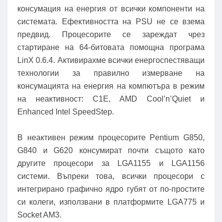
консумация на енергия от всички компоненти на
системата. Ефективността на PSU не се взема
предвид. Процесорите се зареждат чрез
стартиране на 64-битовата помощна програма
LinX 0.6.4. Активирахме всички енергоспестяващи
технологии за правилно измерване на
консумацията на енергия на компютъра в режим
на неактивност: C1E, AMD Cool’n’Quiet и
Enhanced Intel SpeedStep.
В неактивен режим процесорите Pentium G850,
G840 и G620 консумират почти същото като
другите процесори за LGA1155 и LGA1156
системи. Въпреки това, всички процесори с
интегрирано графично ядро ​​губят от по-простите
си колеги, използвани в платформите LGA775 и
Socket AM3.