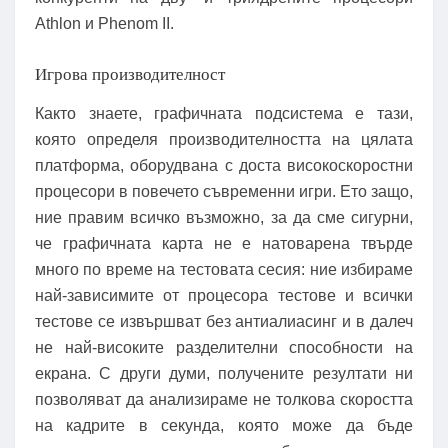
Athlon и Phenom II.
Игрова производителност
Както знаете, графичната подсистема е тази,
която определя производителността на цялата
платформа, оборудвана с доста високоскоростни
процесори в повечето съвременни игри. Ето защо,
ние правим всичко възможно, за да сме сигурни,
че графичната карта не е натоварена твърде
много по време на тестовата сесия: ние избираме
най-зависимите от процесора тестове и всички
тестове се извършват без антиалиасинг и в далеч
не най-високите разделителни способности на
екрана. С други думи, получените резултати ни
позволяват да анализираме не толкова скоростта
на кадрите в секунда, която може да бъде