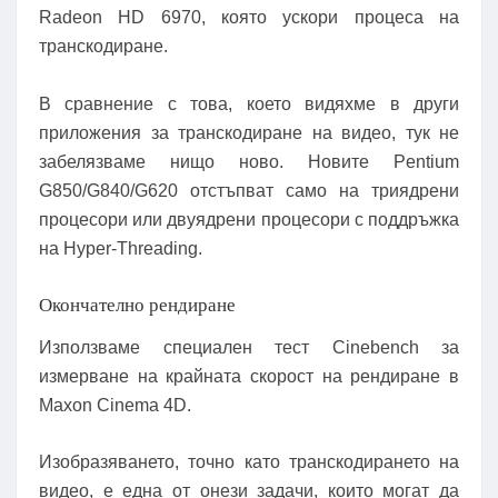
Radeon HD 6970, която ускори процеса на
транскодиране.
В сравнение с това, което видяхме в други
приложения за транскодиране на видео, тук не
забелязваме нищо ново. Новите Pentium
G850/G840/G620 отстъпват само на триядрени
процесори или двуядрени процесори с поддръжка
на Hyper-Threading.
Окончателно рендиране
Използваме специален тест Cinebench за
измерване на крайната скорост на рендиране в
Maxon Cinema 4D.
Изобразяването, точно като транскодирането на
видео, е една от онези задачи, които могат да