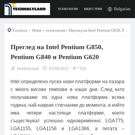
Bulgarian
ТЕХНОЛОГИЯ
ИНДУСТРИЯ
РАБОТА
ДИГИ
Location：
Home
»
технология
» Преглед на Intel Pentium G850, Pentium G840 и Pentium G620
Преглед на Intel Pentium G850,
Pentium G840 и Pentium G620
techholyland
03/04/2023
7350
Intel определено пуска нови платформи на пазара
с много високи темпове в наши дни. След като
получаваме по една нова платформа всяка
година, най-накрая стигнахме до момента, в който
има четири настоящи платформи, които
съществуват успешно едновременно: LGA775,
LGA1155, LGA1156 и LGA1366, а петата –