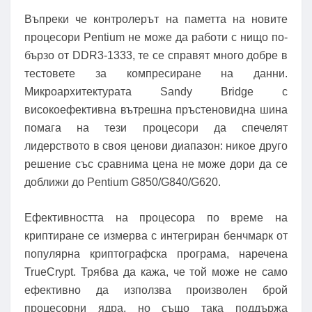
Въпреки че контролерът на паметта на новите
процесори Pentium не може да работи с нищо по-
бързо от DDR3-1333, те се справят много добре в
тестовете за компресиране на данни.
Микроархитектурата Sandy Bridge с
високоефективна вътрешна пръстеновидна шина
помага на тези процесори да спечелят
лидерството в своя ценови диапазон: никое друго
решение със сравнима цена не може дори да се
доближи до Pentium G850/G840/G620.
Ефективността на процесора по време на
криптиране се измерва с интегриран бенчмарк от
популярна криптографска програма, наречена
TrueCrypt. Трябва да кажа, че той може не само
ефективно да използва произволен брой
процесорни ядра, но също така поддържа