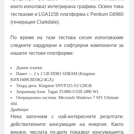
които използват интегрирана графика. Освен това
тествахме и LGA1156 платформа с Pentium G6960
(генерация Clarkdale).
По време на тази тестова сесия използвахме
следните хардуерни и софтуерни компоненти за
нашите тестови платформи:
Дънни платки:
Памет — 2 x 2 GB DDR3 SDRAM (Kingston
KHX1600C8D3K2/4GX):
Твърд диск: Kingston SNVP325-S2/128GB.
Захранващ блок: Tagan TG880-U33II (880 W).
Операционна система: Microsoft Windows 7 SP1 Ultimate
x64.
Драйвери:
Нека започнем с най-интересните резултати:
действителните консумация на енергия. Както
винаги, числата по-долу показват консумацията