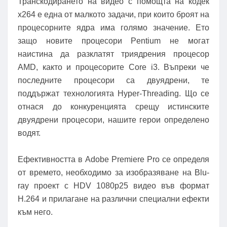
Транскодирането на видео с помощта на кодек
x264 е една от малкото задачи, при които броят на
процесорните ядра има голямо значение. Ето
защо новите процесори Pentium не могат
наистина да разклатят триядрения процесор
AMD, както и процесорите Core i3. Въпреки че
последните процесори са двуядрени, те
поддържат технологията Hyper-Threading. Що се
отнася до конкуренцията срещу истинските
двуядрени процесори, нашите герои определено
водят.
Ефективността в Adobe Premiere Pro се определя
от времето, необходимо за изобразяване на Blu-
ray проект с HDV 1080p25 видео във формат
H.264 и прилагане на различни специални ефекти
към него.