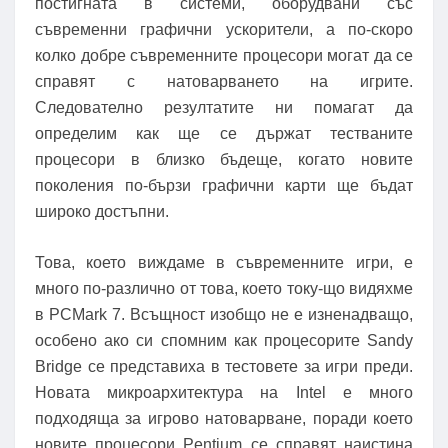
постигната в системи, оборудвани със
съвременни графични ускорители, а по-скоро
колко добре съвременните процесори могат да се
справят с натоварването на игрите.
Следователно резултатите ни помагат да
определим как ще се държат тестваните
процесори в близко бъдеще, когато новите
поколения по-бързи графични карти ще бъдат
широко достъпни.
Това, което виждаме в съвременните игри, е
много по-различно от това, което току-що видяхме
в PCMark 7. Всъщност изобщо не е изненадващо,
особено ако си спомним как процесорите Sandy
Bridge се представиха в тестовете за игри преди.
Новата микроархитектура на Intel е много
подходяща за игрово натоварване, поради което
новите процесори Pentium се справят наистина