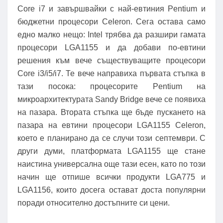
Core i7 и завършвайки с най-евтиния Pentium и
бюджетни процесори Celeron. Сега остава само
едно малко нещо: Intel трябва да разшири гамата
процесори LGA1155 и да добави по-евтини
решения към вече съществуващите процесори
Core i3/i5/i7. Те вече направиха първата стъпка в
тази посока: процесорите Pentium на
микроархитектурата Sandy Bridge вече се появиха
на пазара. Втората стъпка ще бъде пускането на
пазара на евтини процесори LGA1155 Celeron,
което е планирано да се случи този септември. С
други думи, платформата LGA1155 ще стане
наистина универсална още тази есен, като по този
начин ще отпише всички продукти LGA775 и
LGA1156, които досега остават доста популярни
поради относително достъпните си цени.