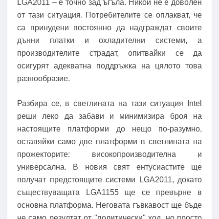
LGA2011 – е точно зад ъгъла. Никой не е доволен
от тази ситуация. Потребителите се оплакват, че
са принудени постоянно да надграждат своите
дънни платки и охладителни системи, а
производителите страдат, опитвайки се да
осигурят адекватна поддръжка на цялото това
разнообразие.
Разбира се, в светлината на тази ситуация Intel
реши леко да забави и минимизира броя на
настоящите платформи до нещо по-разумно,
оставяйки само две платформи в светлината на
прожекторите: високопроизводителна и
универсална. В новия свят ентусиастите ще
получат предстоящите системи LGA2011, докато
съществуващата LGA1155 ще се превърне в
основна платформа. Неговата гъвкавост ще бъде
не само резултат от "политически" ход, но просто