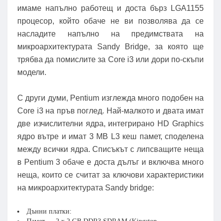
имаме напълно работещ и доста бърз LGA1155
процесор, който обаче не ви позволява да се
насладите напълно на предимствата на
микроархитектурата Sandy Bridge, за която ще
трябва да помислите за Core i3 или дори по-скъпи
модели.
С други думи, Pentium изглежда много подобен на
Core i3 на пръв поглед. Най-малкото и двата имат
две изчислителни ядра, интегрирано HD Graphics
ядро ​​вътре и имат 3 MB L3 кеш памет, споделена
между всички ядра. Списъкът с липсващите неща
в Pentium 3 обаче е доста дълъг и включва много
неща, които се считат за ключови характеристики
на микроархитектурата Sandy bridge:
Дънни платки: