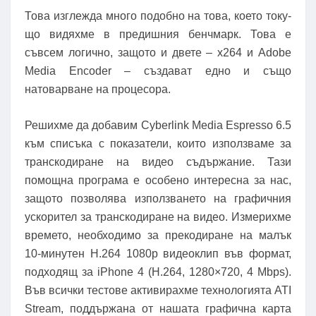
Това изглежда много подобно на това, което току-
що видяхме в предишния бенчмарк. Това е
съвсем логично, защото и двете – x264 и Adobe
Media Encoder – създават едно и също
натоварване на процесора.
Решихме да добавим Cyberlink Media Espresso 6.5
към списъка с показатели, които използваме за
транскодиране на видео съдържание. Тази
помощна програма е особено интересна за нас,
защото позволява използването на графичния
ускорител за транскодиране на видео. Измерихме
времето, необходимо за прекодиране на малък
10-минутен H.264 1080p видеоклип във формат,
подходящ за iPhone 4 (H.264, 1280×720, 4 Mbps).
Във всички тестове активирахме технологията ATI
Stream, поддържана от нашата графична карта