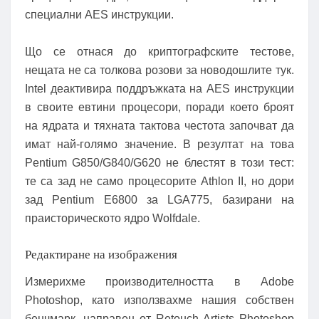
специални AES инструкции.
Що се отнася до криптографските тестове,
нещата не са толкова розови за новодошлите тук.
Intel деактивира поддръжката на AES инструкции
в своите евтини процесори, поради което броят
на ядрата и тяхната тактова честота започват да
имат най-голямо значение. В резултат на това
Pentium G850/G840/G620 не блестят в този тест:
те са зад не само процесорите Athlon II, но дори
зад Pentium E6800 за LGA775, базирани на
праисторическото ядро ​​Wolfdale.
Редактиране на изображения
Измерихме производителността в Adobe
Photoshop, като използвахме нашия собствен
бенчмарк, направен от Retouch Artists Photoshop