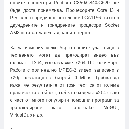
новите процесори Pentium G850/G840/G620 ще
бъде доста приемлива. Процесорите Core i3 и
Pentium от предишно поколение LGA1156, както и
двуядрените и триядрените процесори Socket
AM3 остават далеч зад нашите герои.
За да измерим колко бързо нашите участници в
тестването могат да прекодират видео във
формат H.264, използвахме x264 HD бенчмарк.
Работи с оригинално MPEG-2 видео, записано в
720p резолюция с битрейт 4 Mbps. Трябва да
кажа, че резултатите от този тест са от голяма
практическа стойност, тъй като кодекът x264 също
е част от много популярни помощни програми за
транскодиране, като HandBrake, MeGUI,
VirtualDub и др.