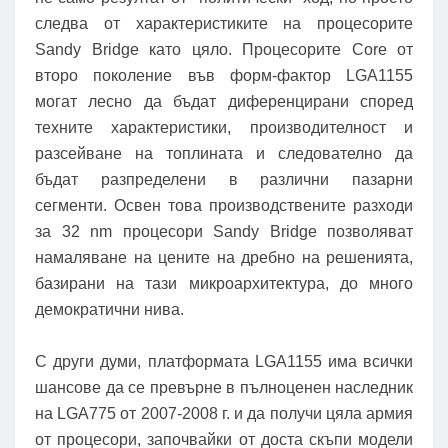
следва от характеристиките на процесорите
Sandy Bridge като цяло. Процесорите Core от
второ поколение във форм-фактор LGA1155
могат лесно да бъдат диференцирани според
техните характеристики, производителност и
разсейване на топлината и следователно да
бъдат разпределени в различни пазарни
сегменти. Освен това производствените разходи
за 32 nm процесори Sandy Bridge позволяват
намаляване на цените на дребно на решенията,
базирани на тази микроархитектура, до много
демократични нива.
С други думи, платформата LGA1155 има всички
шансове да се превърне в пълноценен наследник
на LGA775 от 2007-2008 г. и да получи цяла армия
от процесори, започвайки от доста скъпи модели