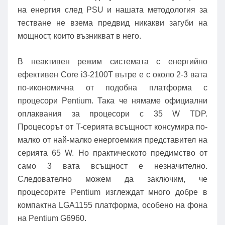
на енергия след PSU и нашата методология за
тестване не взема предвид никакви загуби на
мощност, които възникват в него.
В неактивен режим системата с енергийно
ефективен Core i3-2100T вътре е с около 2-3 вата
по-икономична от подобна платформа с
процесори Pentium. Така че нямаме официални
оплаквания за процесори с 35 W TDP.
Процесорът от T-серията всъщност консумира по-
малко от най-малко енергоемкия представител на
серията 65 W. Но практическото предимство от
само 3 вата всъщност е незначително.
Следователно можем да заключим, че
процесорите Pentium изглеждат много добре в
компактна LGA1155 платформа, особено на фона
на Pentium G6960.