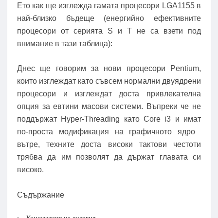
Ето как ще изглежда гамата процесори LGA1155 в
най-близко бъдеще (енергийно ефективните
процесори от серията S и T не са взети под
внимание в тази таблица):
Днес ще говорим за нови процесори Pentium,
които изглеждат като съвсем нормални двуядрени
процесори и изглеждат доста привлекателна
опция за евтини масови системи. Въпреки че не
поддържат Hyper-Threading като Core i3 и имат
по-проста модификация на графичното ядро ​​
вътре, техните доста високи тактови честоти
трябва да им позволят да държат главата си
високо.
Съдържание