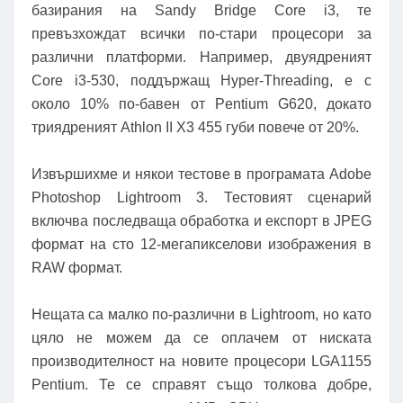
базирания на Sandy Bridge Core i3, те
превъзхождат всички по-стари процесори за
различни платформи. Например, двуядреният
Core i3-530, поддържащ Hyper-Threading, е с
около 10% по-бавен от Pentium G620, докато
триядреният Athlon II X3 455 губи повече от 20%.
Извършихме и някои тестове в програмата Adobe
Photoshop Lightroom 3. Тестовият сценарий
включва последваща обработка и експорт в JPEG
формат на сто 12-мегапикселови изображения в
RAW формат.
Нещата са малко по-различни в Lightroom, но като
цяло не можем да се оплачем от ниската
производителност на новите процесори LGA1155
Pentium. Те се справят също толкова добре,