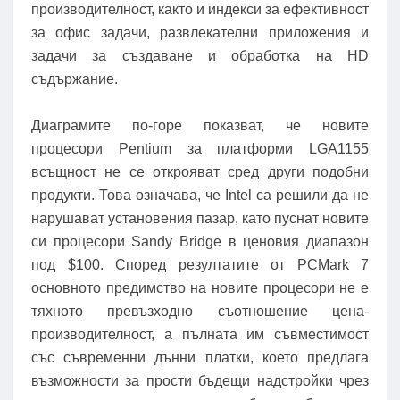
производителност, както и индекси за ефективност
за офис задачи, развлекателни приложения и
задачи за създаване и обработка на HD
съдържание.
Диаграмите по-горе показват, че новите
процесори Pentium за платформи LGA1155
всъщност не се открояват сред други подобни
продукти. Това означава, че Intel са решили да не
нарушават установения пазар, като пуснат новите
си процесори Sandy Bridge в ценовия диапазон
под $100. Според резултатите от PCMark 7
основното предимство на новите процесори не е
тяхното превъзходно съотношение цена-
производителност, а пълната им съвместимост
със съвременни дънни платки, което предлага
възможности за прости бъдещи надстройки чрез