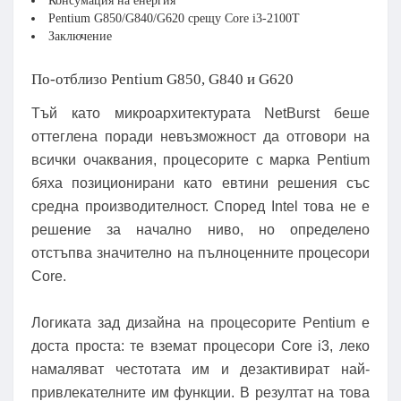
Консумация на енергия
Pentium G850/G840/G620 срещу Core i3-2100T
Заключение
По-отблизо Pentium G850, G840 и G620
Тъй като микроархитектурата NetBurst беше
оттеглена поради невъзможност да отговори на
всички очаквания, процесорите с марка Pentium
бяха позиционирани като евтини решения със
средна производителност. Според Intel това не е
решение за начално ниво, но определено
отстъпва значително на пълноценните процесори
Core.
Логиката зад дизайна на процесорите Pentium е
доста проста: те вземат процесори Core i3, леко
намаляват честотата им и дезактивират най-
привлекателните им функции. В резултат на това