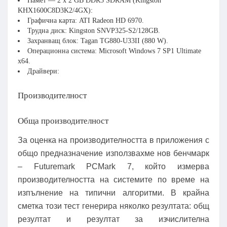
Памет — 2 x 2 GB DDR3 SDRAM (Kingston
KHX1600C8D3K2/4GX):
Графична карта: ATI Radeon HD 6970.
Трудна диск: Kingston SNVP325-S2/128GB.
Захранващ блок: Tagan TG880-U33II (880 W).
Операционна система: Microsoft Windows 7 SP1 Ultimate
x64.
Драйвери:
Производителност
Обща производителност
За оценка на производителността в приложения с
общо предназначение използвахме нов бенчмарк
– Futuremark PCMark 7, който измерва
производителността на системите по време на
изпълнение на типични алгоритми. В крайна
сметка този тест генерира няколко резултата: общ
резултат и резултат за изчислителна